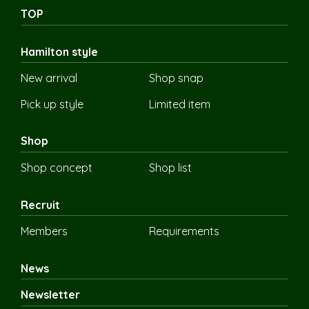
TOP
Hamilton style
New arrival
Shop snap
Pick up style
Limited item
Shop
Shop concept
Shop list
Recruit
Members
Requirements
News
Newsletter