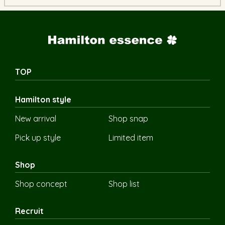
TOP
Hamilton style
New arrival
Shop snap
Pick up style
Limited item
Shop
Shop concept
Shop list
Recruit