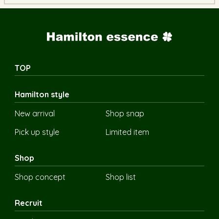
TOP
Hamilton style
New arrival
Shop snap
Pick up style
Limited item
Shop
Shop concept
Shop list
Recruit