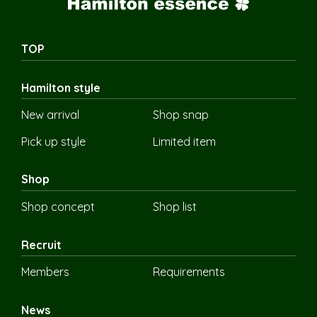
TOP
Hamilton style
New arrival
Shop snap
Pick up style
Limited item
Shop
Shop concept
Shop list
Recruit
Members
Requirements
News