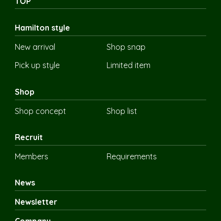
TOP
Hamilton style
New arrival
Shop snap
Pick up style
Limited item
Shop
Shop concept
Shop list
Recruit
Members
Requirements
News
Newsletter
Company