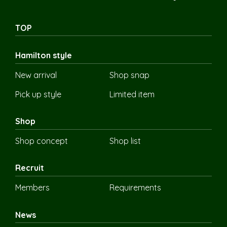
TOP
Hamilton style
New arrival
Shop snap
Pick up style
Limited item
Shop
Shop concept
Shop list
Recruit
Members
Requirements
News