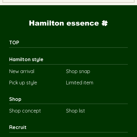
TOP
Hamilton style
New arrival
Shop snap
Pick up style
Limited item
Shop
Shop concept
Shop list
Recruit