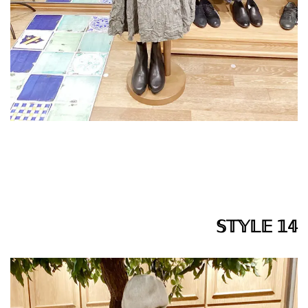
𝕊𝕋𝕐𝕃𝔼 𝟙𝟜