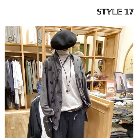
𝕊𝕋𝕐𝕃𝔼 𝟙𝟟