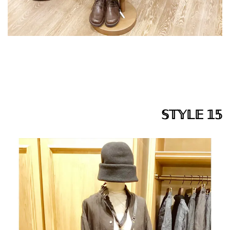
𝕊𝕋𝕐𝕃𝔼 𝟙𝟝