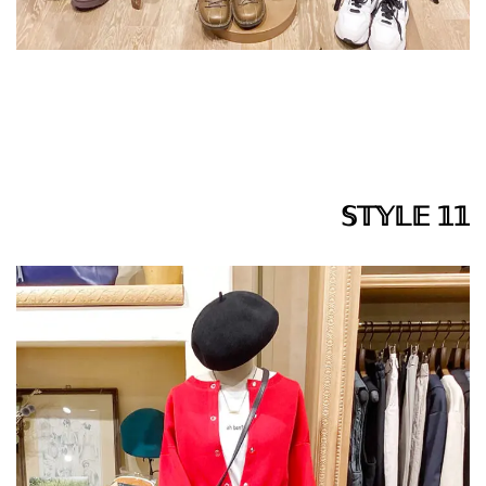
𝕊𝕋𝕐𝕃𝔼 𝟙𝟙