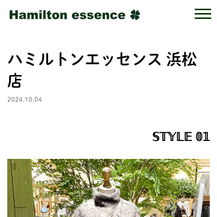
ハミルトンエッセンス 浜松
店
2024.10.04
𝕊𝕋𝕐𝕃𝔼 𝟘𝟙