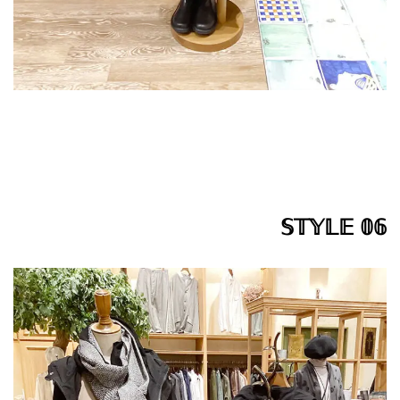
𝕊𝕋𝕐𝕃𝔼 𝟘𝟞