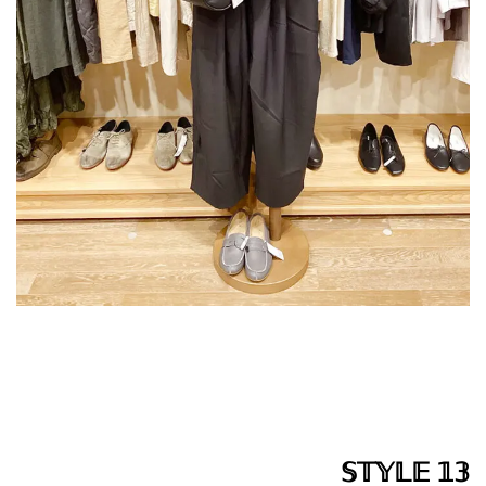
𝕊𝕋𝕐𝕃𝔼 𝟙𝟛