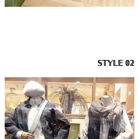
𝕊𝕋𝕐𝕃𝔼 𝟘𝟚