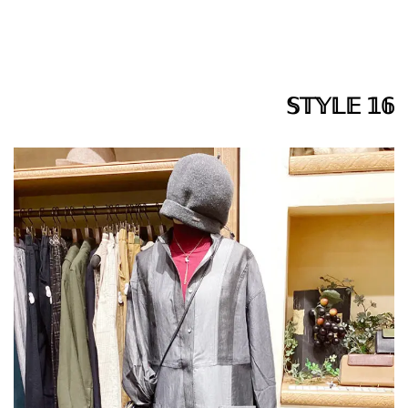
𝕊𝕋𝕐𝕃𝔼 𝟙𝟞