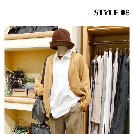
𝕊𝕋𝕐𝕃𝔼 𝟘𝟠