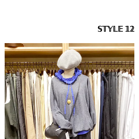
𝕊𝕋𝕐𝕃𝔼 𝟙𝟚