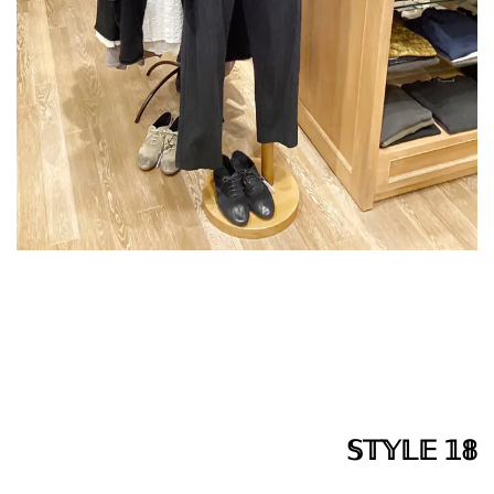
𝕊𝕋𝕐𝕃𝔼 𝟙𝟠