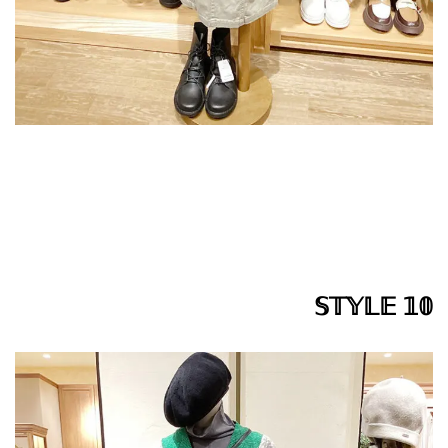
𝕊𝕋𝕐𝕃𝔼 𝟙𝟘