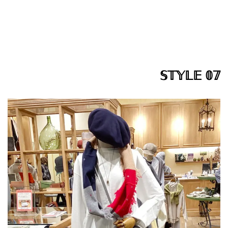
𝕊𝕋𝕐𝕃𝔼 𝟘𝟟