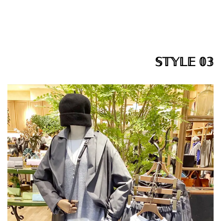
𝕊𝕋𝕐𝕃𝔼 𝟘𝟛