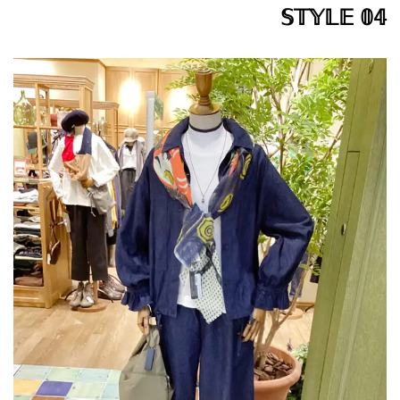
𝕊𝕋𝕐𝕃𝔼 𝟘𝟜