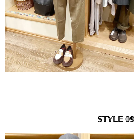
𝕊𝕋𝕐𝕃𝔼 𝟘𝟡