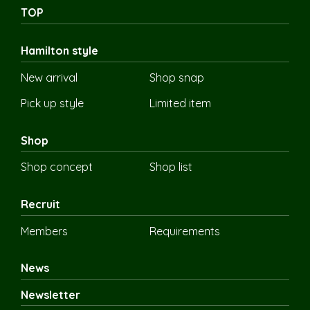
TOP
Hamilton style
New arrival
Shop snap
Pick up style
Limited item
Shop
Shop concept
Shop list
Recruit
Members
Requirements
News
Newsletter