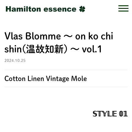
Vlas Blomme ～ on ko chi
shin(温故知新) ～ vol.1
2024.10.25
Cotton Linen Vintage Mole
𝕊𝕋𝕐𝕃𝔼 𝟘𝟙