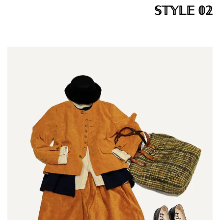
𝕊𝕋𝕐𝕃𝔼 𝟘𝟚