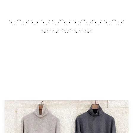
⋱⋰ ⋱⋰ ⋱⋰ ⋱⋰ ⋱⋰ ⋱⋰ ⋱⋰ ⋱⋰⋱⋰ ⋱⋰ ⋱⋰
⋱⋰ ⋱⋰ ⋱⋰ ⋱⋰ ⋱⋰