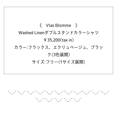
《 Vlas Blomme 》
Washed Linenダブルスタンドカラーシャツ
￥35,200(tax in)
カラー:フラックス、エクリュベージュ、ブラッ
ク(3色展開)
サイズ:フリー(1サイズ展開)
⋱⋰ ⋱⋰ ⋱⋰ ⋱⋰ ⋱⋰ ⋱⋰ ⋱⋰ ⋱⋰⋱⋰ ⋱⋰ ⋱⋰
⋱⋰ ⋱⋰ ⋱⋰ ⋱⋰ ⋱⋰