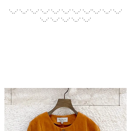
⋱⋰ ⋱⋰ ⋱⋰ ⋱⋰ ⋱⋰ ⋱⋰ ⋱⋰ ⋱⋰⋱⋰ ⋱⋰ ⋱⋰
⋱⋰ ⋱⋰ ⋱⋰ ⋱⋰ ⋱⋰