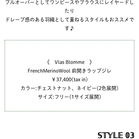
プルオーバーとしてワンピースやブラウスにレイヤードし
たり
ドレープ感のある羽織として重ねるスタイルもおススメで
す♪
《 Vlas Blomme 》
FrenchMerinoWool 前開きラップジレ
￥37,400(tax in)
カラー:チェストナット、ネイビー(2色展開)
サイズ:フリー(1サイズ展開)
𝕊𝕋𝕐𝕃𝔼 𝟘𝟛