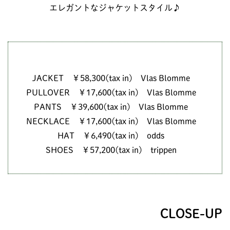
エレガントなジャケットスタイル♪
JACKET ￥58,300(tax in) Vlas Blomme
PULLOVER ￥17,600(tax in) Vlas Blomme
PANTS ￥39,600(tax in) Vlas Blomme
NECKLACE ￥17,600(tax in) Vlas Blomme
HAT ￥6,490(tax in) odds
SHOES ￥57,200(tax in) trippen
CLOSE-UP