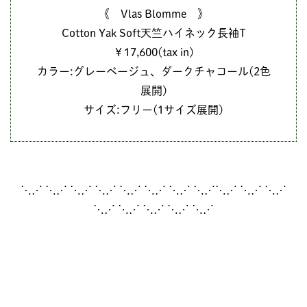
《 Vlas Blomme 》
Cotton Yak Soft天竺ハイネック長袖T
￥17,600(tax in)
カラー:グレーベージュ、ダークチャコール(2色
展開)
サイズ:フリー(1サイズ展開)
⋱⋰ ⋱⋰ ⋱⋰ ⋱⋰ ⋱⋰ ⋱⋰ ⋱⋰ ⋱⋰⋱⋰ ⋱⋰ ⋱⋰
⋱⋰ ⋱⋰ ⋱⋰ ⋱⋰ ⋱⋰