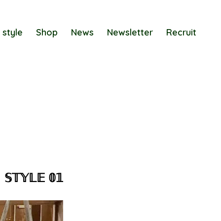
 style
Shop
News
Newsletter
Recruit
𝕊𝕋𝕐𝕃𝔼 𝟘𝟙