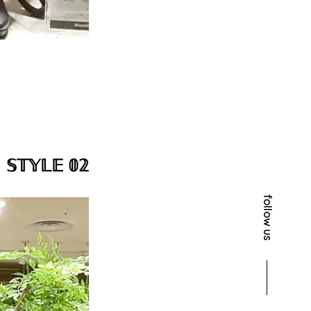
𝕊𝕋𝕐𝕃𝔼 𝟘𝟚
follow us