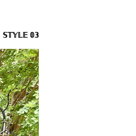
𝕊𝕋𝕐𝕃𝔼 𝟘𝟛