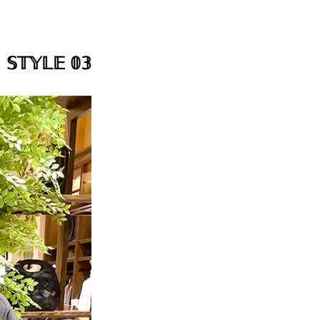
𝕊𝕋𝕐𝕃𝔼 𝟘𝟛