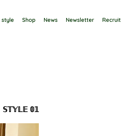
 style
Shop
News
Newsletter
Recruit
𝕊𝕋𝕐𝕃𝔼 𝟘𝟙