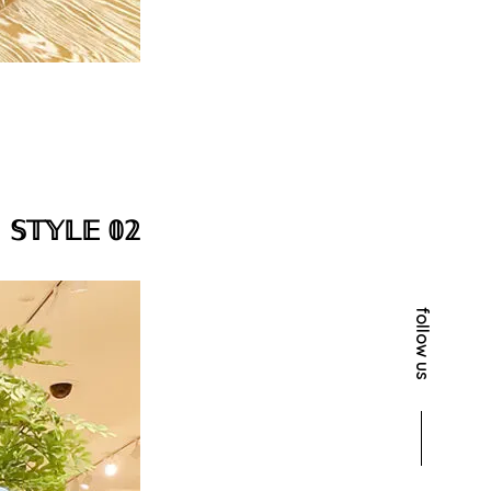
𝕊𝕋𝕐𝕃𝔼 𝟘𝟚
follow us