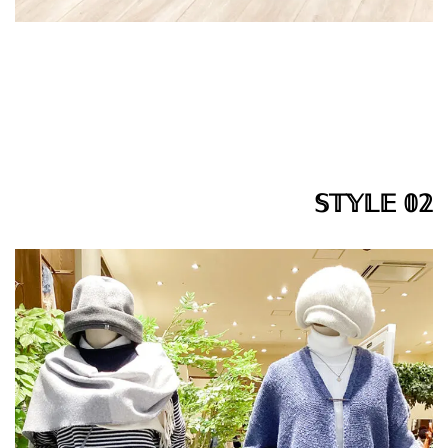
𝕊𝕋𝕐𝕃𝔼 𝟘𝟚