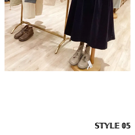
𝕊𝕋𝕐𝕃𝔼 𝟘𝟝