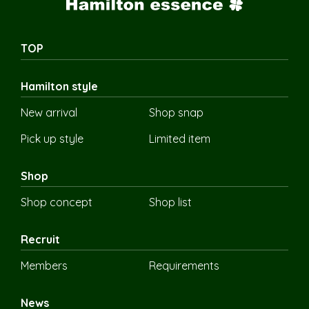
TOP
Hamilton style
New arrival
Shop snap
Pick up style
Limited item
Shop
Shop concept
Shop list
Recruit
Members
Requirements
News