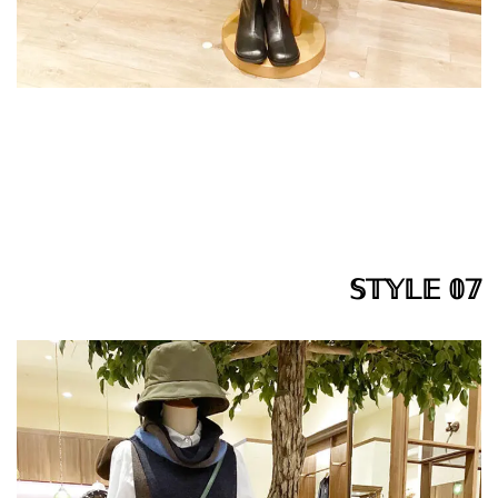
𝕊𝕋𝕐𝕃𝔼 𝟘𝟟