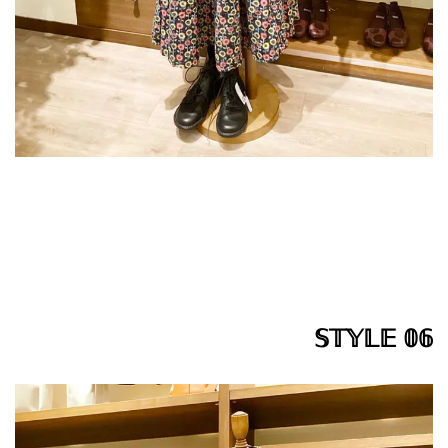
𝕊𝕋𝕐𝕃𝔼 𝟘𝟞