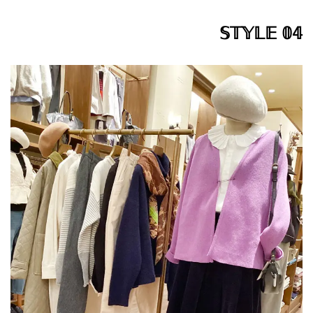
𝕊𝕋𝕐𝕃𝔼 𝟘𝟜