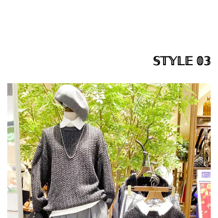
𝕊𝕋𝕐𝕃𝔼 𝟘𝟛