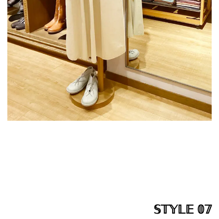
𝕊𝕋𝕐𝕃𝔼 𝟘𝟟