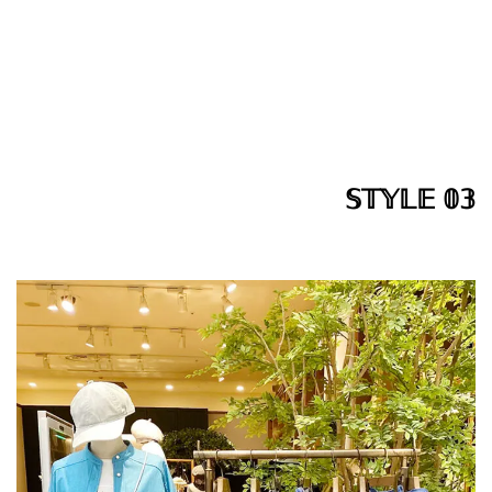
𝕊𝕋𝕐𝕃𝔼 𝟘𝟛