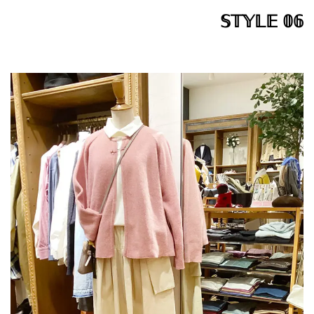
𝕊𝕋𝕐𝕃𝔼 𝟘𝟞