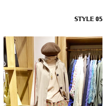
𝕊𝕋𝕐𝕃𝔼 𝟘𝟝