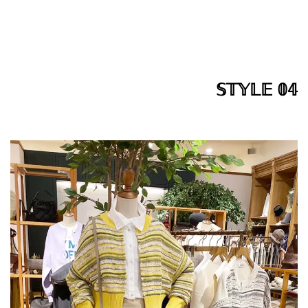
𝕊𝕋𝕐𝕃𝔼 𝟘𝟜