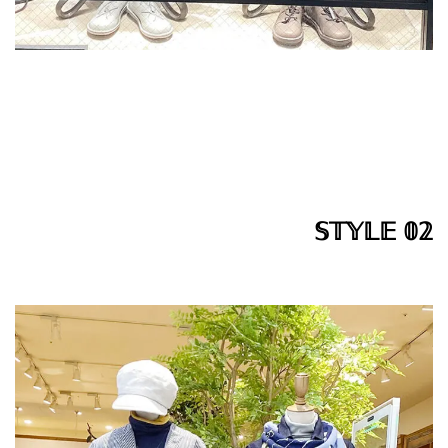
𝕊𝕋𝕐𝕃𝔼 𝟘𝟚