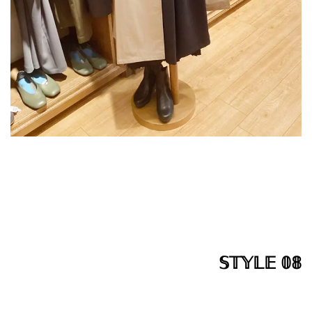
𝕊𝕋𝕐𝕃𝔼 𝟘𝟠