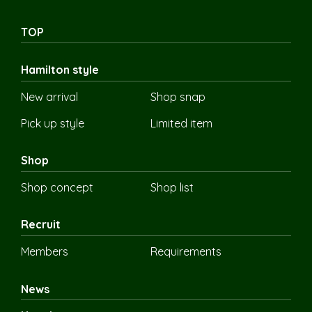
TOP
Hamilton style
New arrival
Shop snap
Pick up style
Limited item
Shop
Shop concept
Shop list
Recruit
Members
Requirements
News