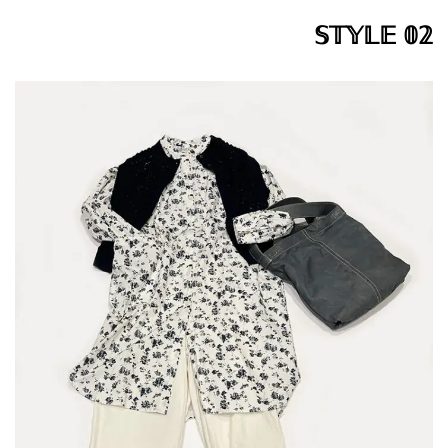
𝕊𝕋𝕐𝕃𝔼 𝟘𝟚