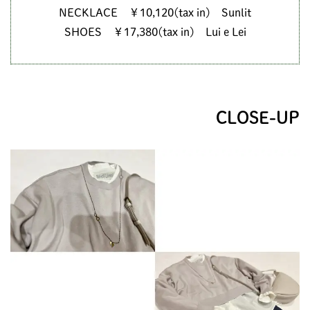
NECKLACE ￥10,120(tax in) Sunlit
SHOES ￥17,380(tax in) Lui e Lei
CLOSE-UP