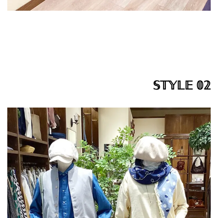
𝕊𝕋𝕐𝕃𝔼 𝟘𝟚