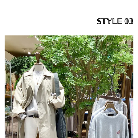
𝕊𝕋𝕐𝕃𝔼 𝟘𝟛