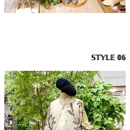
𝕊𝕋𝕐𝕃𝔼 𝟘𝟞