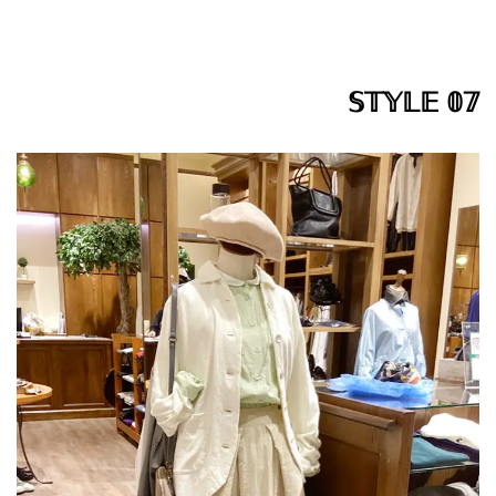
𝕊𝕋𝕐𝕃𝔼 𝟘𝟟