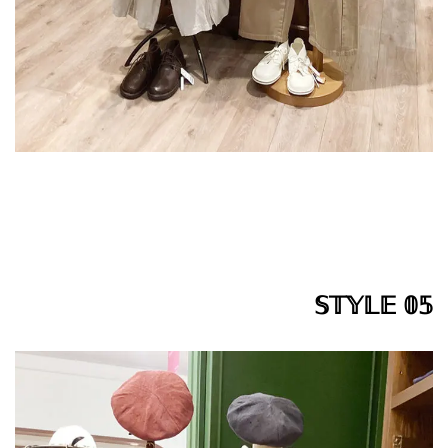
𝕊𝕋𝕐𝕃𝔼 𝟘𝟝