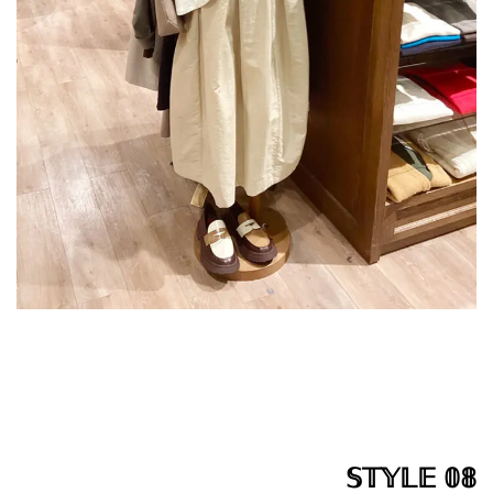
𝕊𝕋𝕐𝕃𝔼 𝟘𝟠