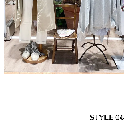
𝕊𝕋𝕐𝕃𝔼 𝟘𝟜