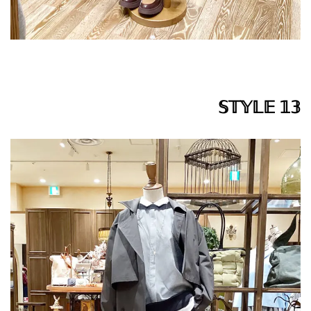
𝕊𝕋𝕐𝕃𝔼 𝟙𝟛