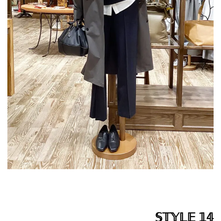
𝕊𝕋𝕐𝕃𝔼 𝟙𝟜