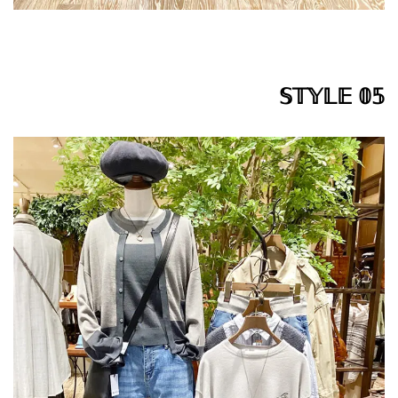
𝕊𝕋𝕐𝕃𝔼 𝟘𝟝