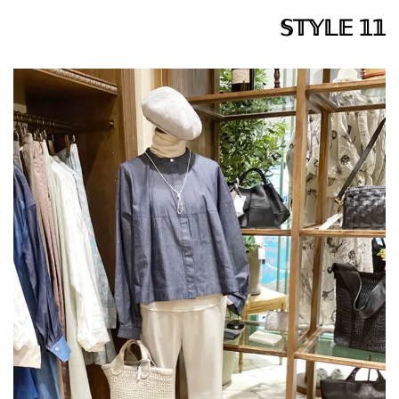
𝕊𝕋𝕐𝕃𝔼 𝟙𝟙