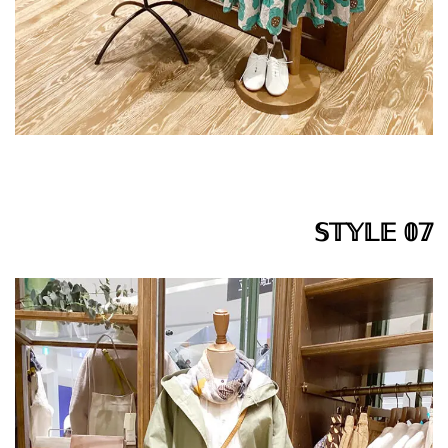
𝕊𝕋𝕐𝕃𝔼 𝟘𝟟