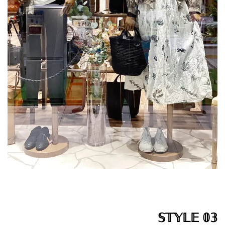
𝕊𝕋𝕐𝕃𝔼 𝟘𝟛