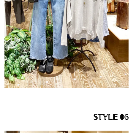
𝕊𝕋𝕐𝕃𝔼 𝟘𝟞