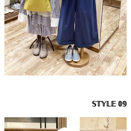
𝕊𝕋𝕐𝕃𝔼 𝟘𝟡