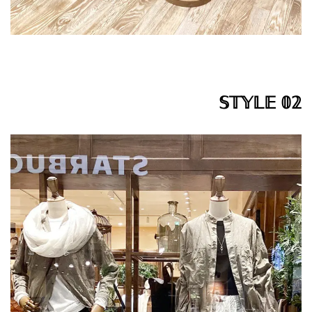
𝕊𝕋𝕐𝕃𝔼 𝟘𝟚