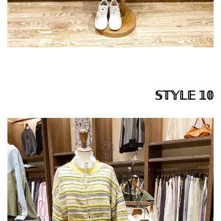
𝕊𝕋𝕐𝕃𝔼 𝟙𝟘