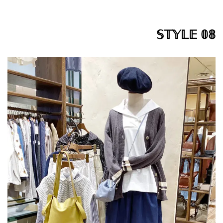
𝕊𝕋𝕐𝕃𝔼 𝟘𝟠