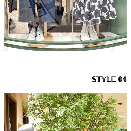
𝕊𝕋𝕐𝕃𝔼 𝟘𝟜