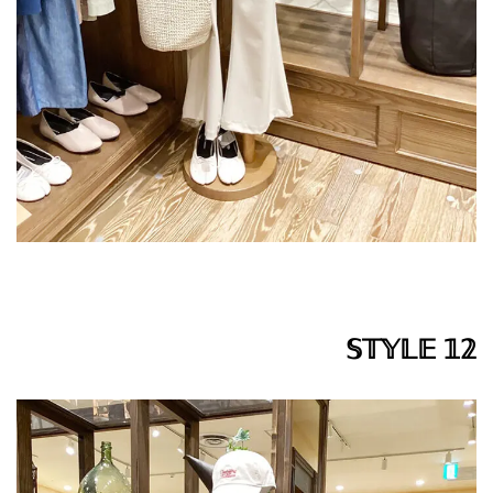
𝕊𝕋𝕐𝕃𝔼 𝟙𝟚