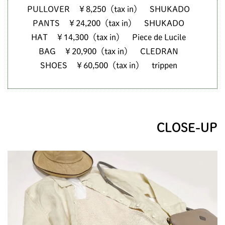
PULLOVER ￥8,250（tax in） SHUKADO
PANTS ￥24,200（tax in） SHUKADO
HAT ￥14,300（tax in） Piece de Lucile
BAG ￥20,900（tax in） CLEDRAN
SHOES ￥60,500（tax in） trippen
CLOSE-UP