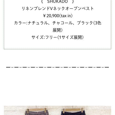
《 SHUKADO 》
リネンブレンドVネックオープンベスト
￥20,900(tax in)
カラー:ナチュラル、チャコール、ブラック(3色
展開)
サイズ:フリー(1サイズ展開)
━－━－━－━－━－━－━－━－━－━－━－━－━