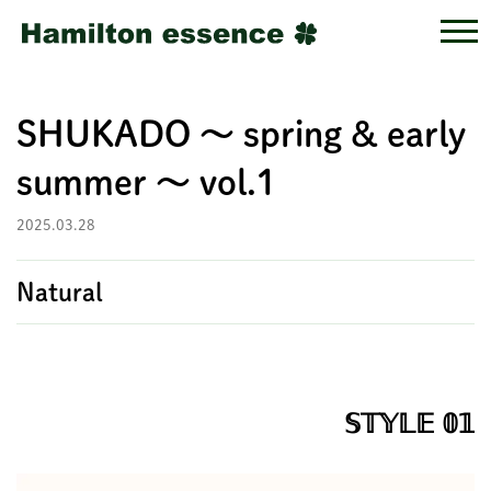
SHUKADO ～ spring & early
summer ～ vol.1
2025.03.28
Natural
𝕊𝕋𝕐𝕃𝔼 𝟘𝟙