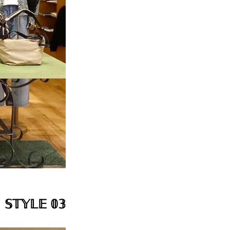
𝕊𝕋𝕐𝕃𝔼 𝟘𝟛