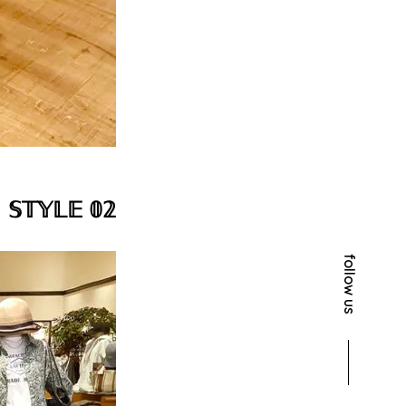
𝕊𝕋𝕐𝕃𝔼 𝟘𝟚
follow us