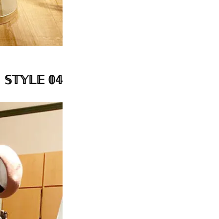
𝕊𝕋𝕐𝕃𝔼 𝟘𝟜