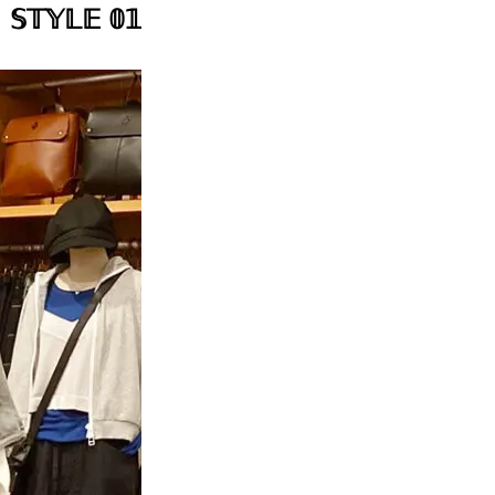
𝕊𝕋𝕐𝕃𝔼 𝟘𝟙