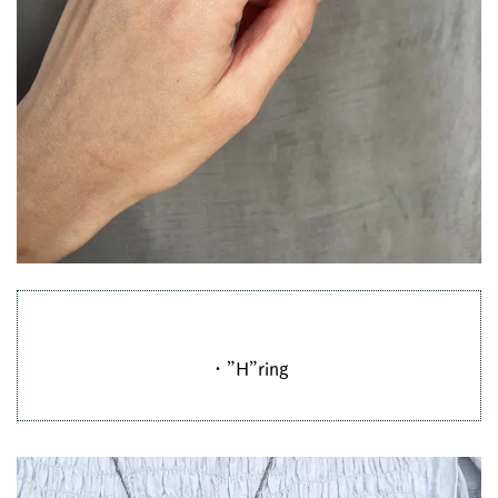
・”H”ring