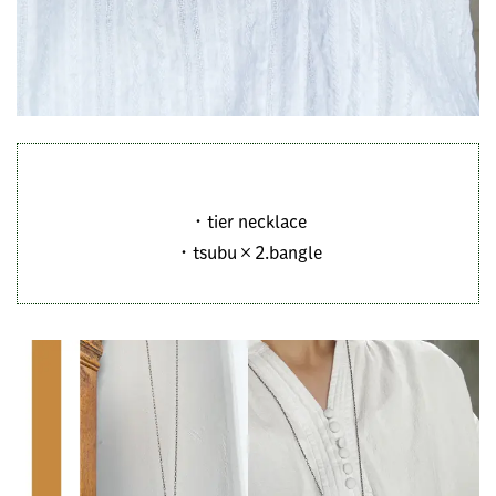
・tier necklace
・tsubu×2.bangle