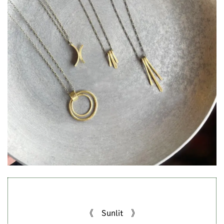
《 Sunlit 》