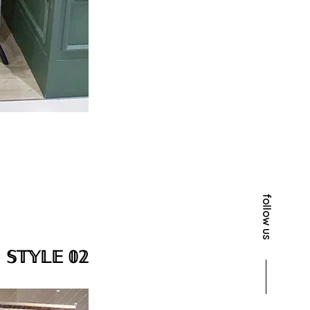
follow us
𝕊𝕋𝕐𝕃𝔼 𝟘𝟚