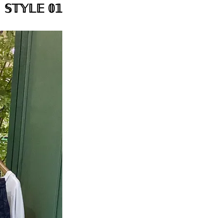
𝕊𝕋𝕐𝕃𝔼 𝟘𝟙