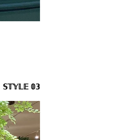
𝕊𝕋𝕐𝕃𝔼 𝟘𝟛