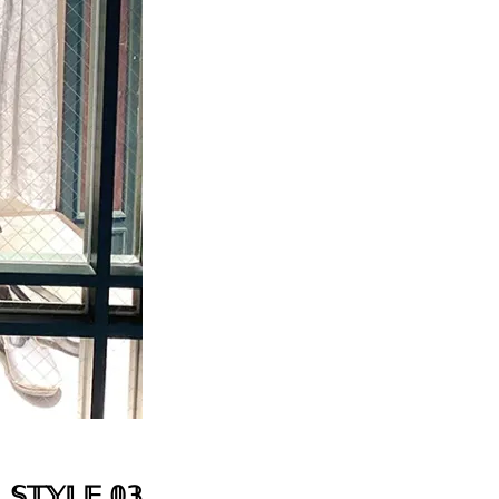
𝕊𝕋𝕐𝕃𝔼 𝟘𝟛