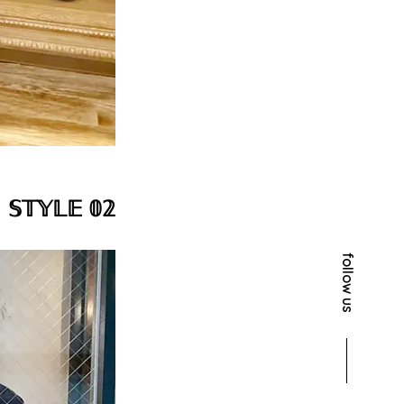
𝕊𝕋𝕐𝕃𝔼 𝟘𝟚
follow us