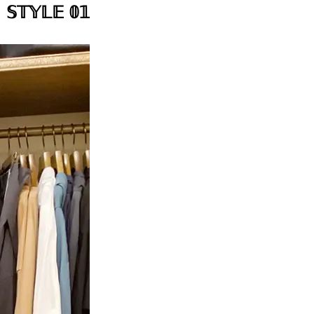
𝕊𝕋𝕐𝕃𝔼 𝟘𝟙