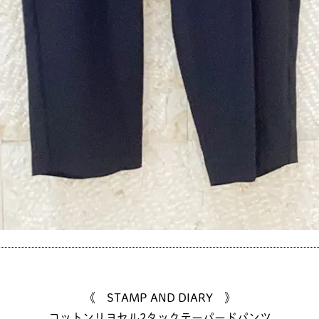
《 STAMP AND DIARY 》
コットンリヨセル2タックテーパードパンツ