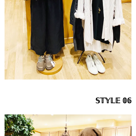
𝕊𝕋𝕐𝕃𝔼 𝟘𝟞