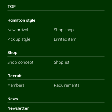
TOP
Hamilton style
New arrival
Shop snap
Pick up style
Limited item
Shop
Shop concept
Shop list
Recruit
Members
Requirements
News
Newsletter