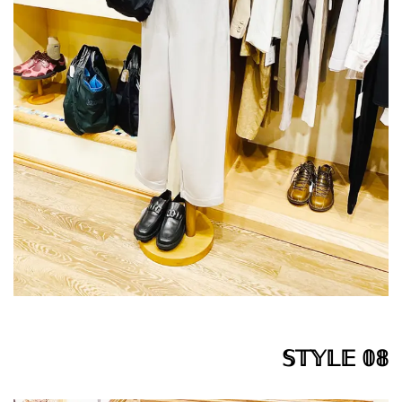
𝕊𝕋𝕐𝕃𝔼 𝟘𝟠