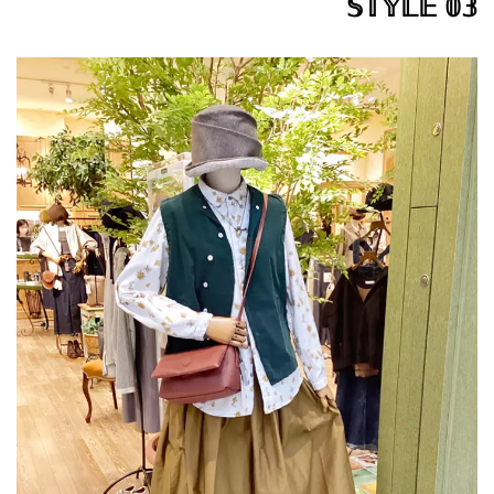
𝕊𝕋𝕐𝕃𝔼 𝟘𝟛