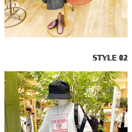
𝕊𝕋𝕐𝕃𝔼 𝟘𝟚