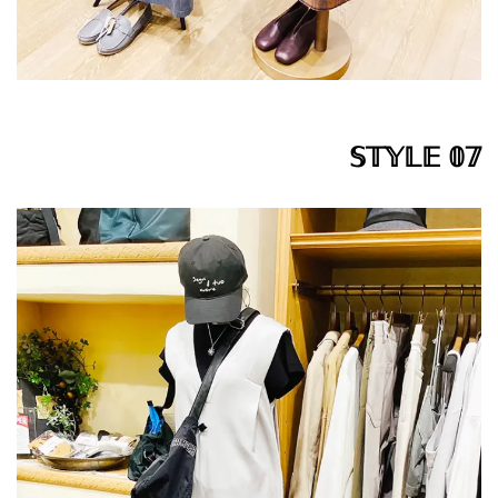
𝕊𝕋𝕐𝕃𝔼 𝟘𝟟