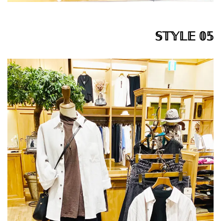
𝕊𝕋𝕐𝕃𝔼 𝟘𝟝