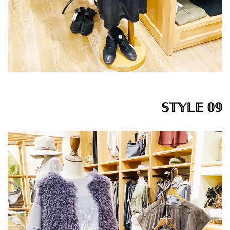
𝕊𝕋𝕐𝕃𝔼 𝟘𝟡