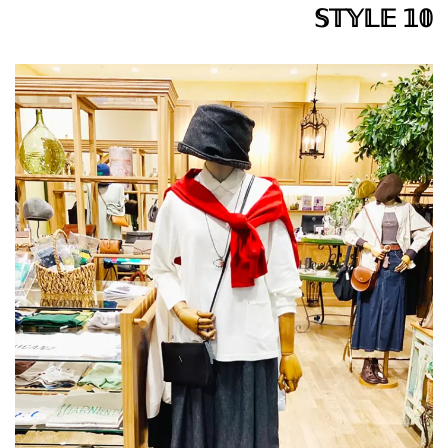
𝕊𝕋𝕐𝕃𝔼 𝟙𝟘