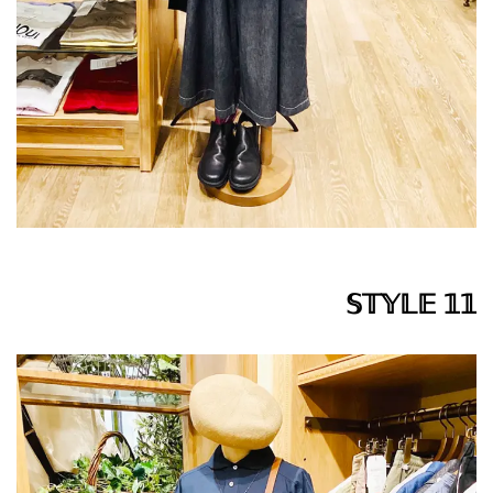
𝕊𝕋𝕐𝕃𝔼 𝟙𝟙