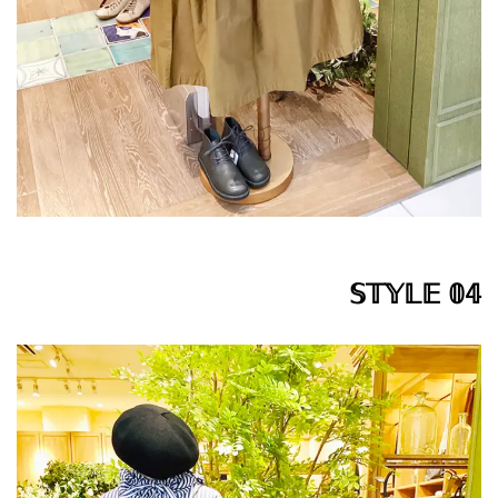
𝕊𝕋𝕐𝕃𝔼 𝟘𝟜