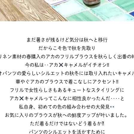
まだ暑さが残るけど気分は秋へと移行
だからこそ色で秋を先取り
リネン素材の春購入のアカのフリルブラウスを秋らしく出番の
今の私は‥アカ
キャメルがイチオシ‼︎
オパンツの愛らしいシルエットの秋冬には取り入れたいキャメ
華やぐアカのブラウスで着こなしにアクセント‼︎
フリルで女性らしさもあるキュートなスタイリングに
アカ
キャメルってこんなに相性良かったんだ‥‥と
私自身、初めての色の組み合わせの大発見
お気に入りのブラウスが秋への鮮度アップが叶いました。
ただ着るだけではないどう着るか⁈
パンツのシルエットを活かすために