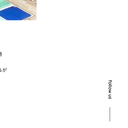
時
ルが
follow us