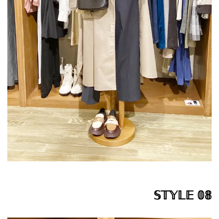
𝕊𝕋𝕐𝕃𝔼 𝟘𝟠