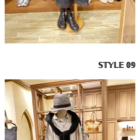
𝕊𝕋𝕐𝕃𝔼 𝟘𝟡