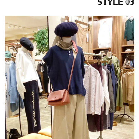
𝕊𝕋𝕐𝕃𝔼 𝟘𝟛