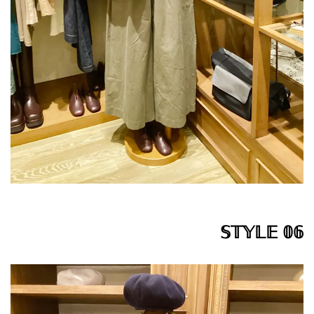
𝕊𝕋𝕐𝕃𝔼 𝟘𝟞