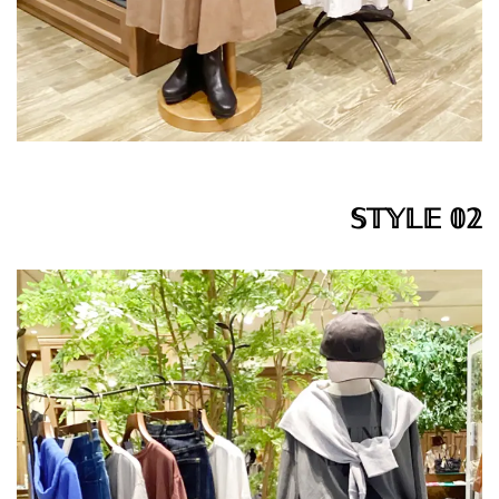
𝕊𝕋𝕐𝕃𝔼 𝟘𝟚