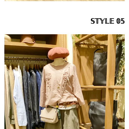
𝕊𝕋𝕐𝕃𝔼 𝟘𝟝