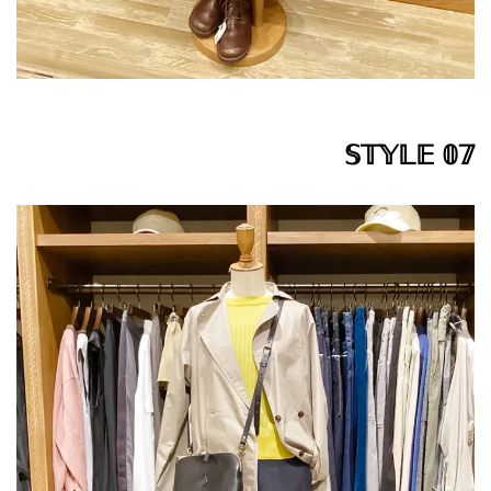
𝕊𝕋𝕐𝕃𝔼 𝟘𝟟