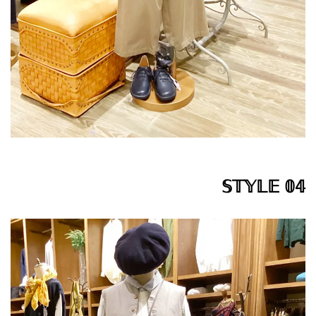
𝕊𝕋𝕐𝕃𝔼 𝟘𝟜