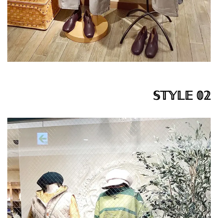
𝕊𝕋𝕐𝕃𝔼 𝟘𝟚