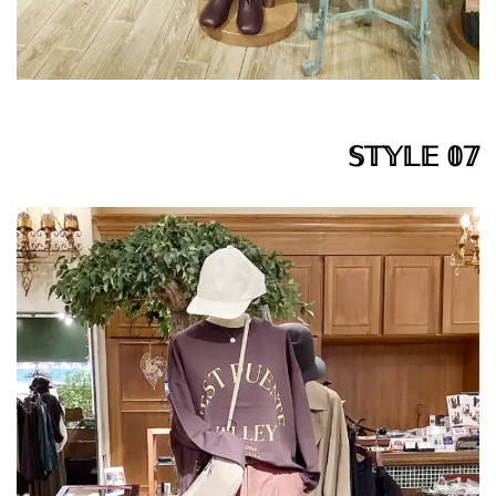
𝕊𝕋𝕐𝕃𝔼 𝟘𝟟