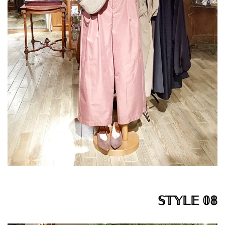
𝕊𝕋𝕐𝕃𝔼 𝟘𝟠