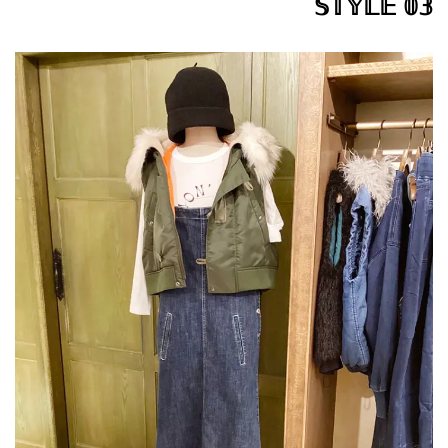
𝕊𝕋𝕐𝕃𝔼 𝟘𝟛