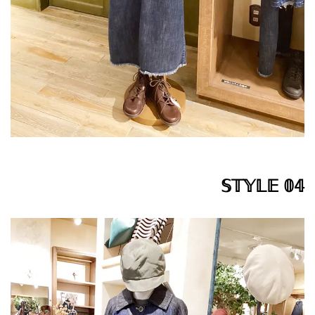
𝕊𝕋𝕐𝕃𝔼 𝟘𝟜