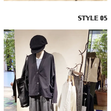
𝕊𝕋𝕐𝕃𝔼 𝟘𝟝