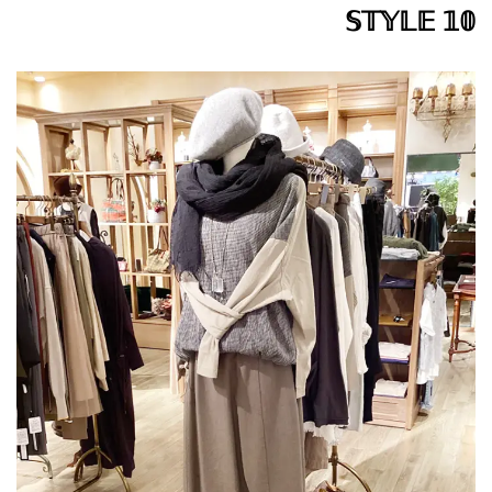
𝕊𝕋𝕐𝕃𝔼 𝟙𝟘