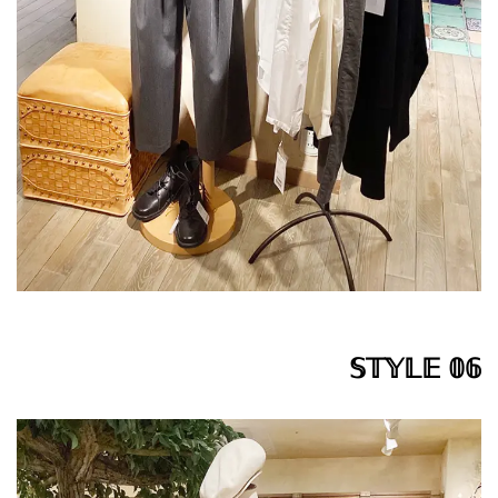
𝕊𝕋𝕐𝕃𝔼 𝟘𝟞