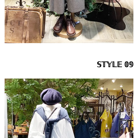
𝕊𝕋𝕐𝕃𝔼 𝟘𝟡