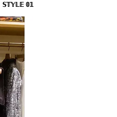
𝕊𝕋𝕐𝕃𝔼 𝟘𝟙