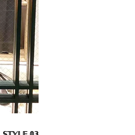
𝕊𝕋𝕐𝕃𝔼 𝟘𝟛