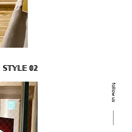
𝕊𝕋𝕐𝕃𝔼 𝟘𝟚
follow us