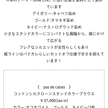
今季のテーマ「Slow Life」に添い野菜を染料にして染め
ています
アイボリー:キャベツ染め
ゴールド:タマネギ染め
ネイビー:ナス＋ログウッド染め
小さなスタンドカラーにコンパクトな肩幅から、裾にかけ
て広がる
フレアなシルエットが女性らしくもあり
裾ラインはパドカレらしいカットオフ仕様で甘さを抑えて
います！
《 pas de calais 》
コットンシルクローンスタンドカラーブラウス
￥37,400(tax in)
カラー:オフホワイト、ゴールド、ネイビー(3色