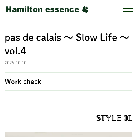
pas de calais ～ Slow Life ～
vol.4
2025.10.10
Work check
𝕊𝕋𝕐𝕃𝔼 𝟘𝟙