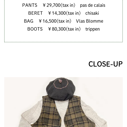
PANTS ￥29,700(tax in) pas de calais
BERET ￥14,300(tax in) chisaki
BAG ￥16,500(tax in) Vlas Blomme
BOOTS ￥80,300(tax in) trippen
CLOSE-UP