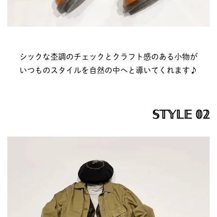
シックな杢調のチェックとクラフト感のある小物が
いつものスタイルを自然の中へと導いてくれます♪
𝕊𝕋𝕐𝕃𝔼 𝟘𝟚