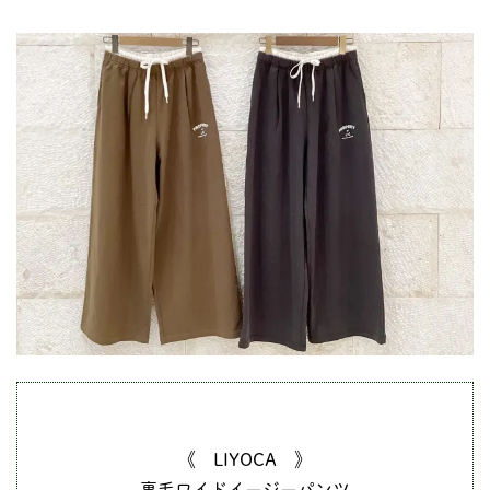
《 LIYOCA 》