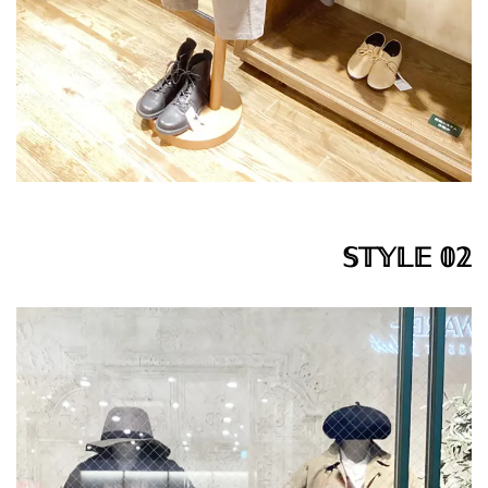
𝕊𝕋𝕐𝕃𝔼 𝟘𝟚