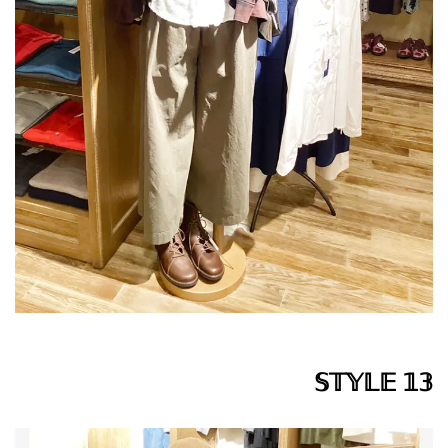
𝕊𝕋𝕐𝕃𝔼 𝟙𝟛