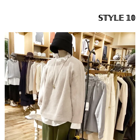
𝕊𝕋𝕐𝕃𝔼 𝟙𝟘