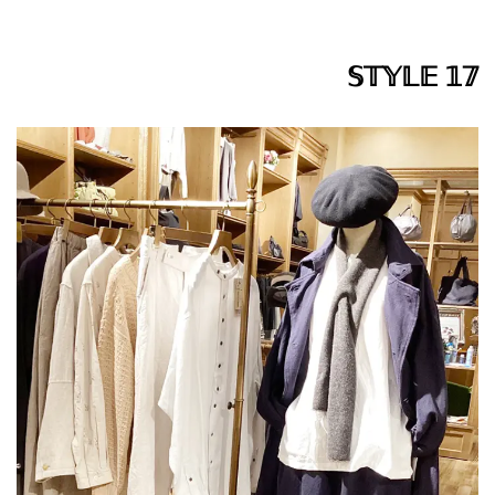
𝕊𝕋𝕐𝕃𝔼 𝟙𝟟