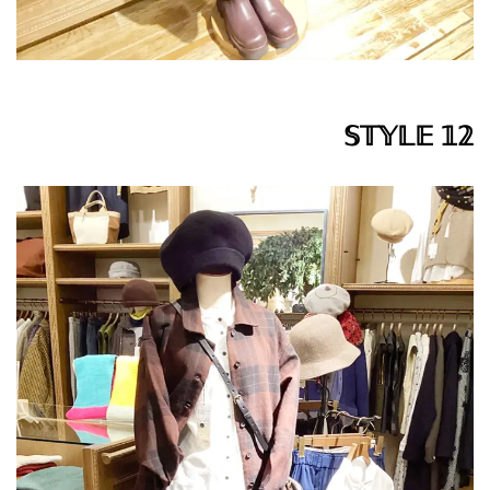
𝕊𝕋𝕐𝕃𝔼 𝟙𝟚