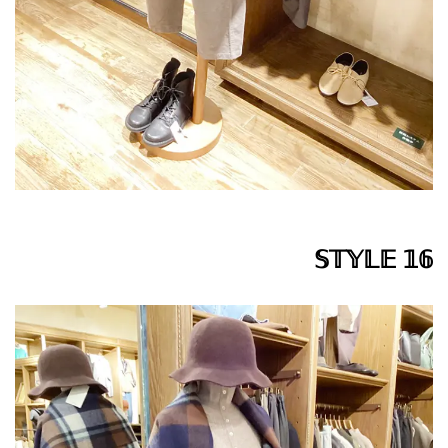
𝕊𝕋𝕐𝕃𝔼 𝟙𝟞