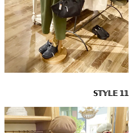
𝕊𝕋𝕐𝕃𝔼 𝟙𝟙