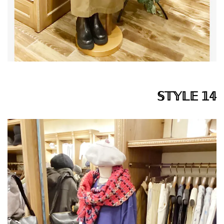
𝕊𝕋𝕐𝕃𝔼 𝟙𝟜