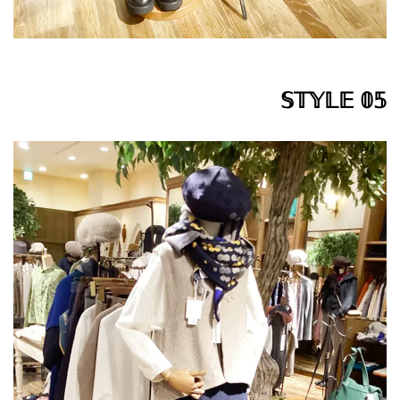
𝕊𝕋𝕐𝕃𝔼 𝟘𝟝