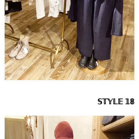
𝕊𝕋𝕐𝕃𝔼 𝟙𝟠