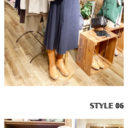
𝕊𝕋𝕐𝕃𝔼 𝟘𝟞