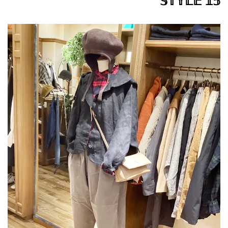
𝕊𝕋𝕐𝕃𝔼 𝟙𝟝