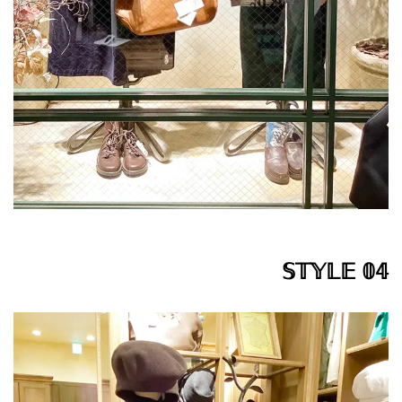
𝕊𝕋𝕐𝕃𝔼 𝟘𝟜