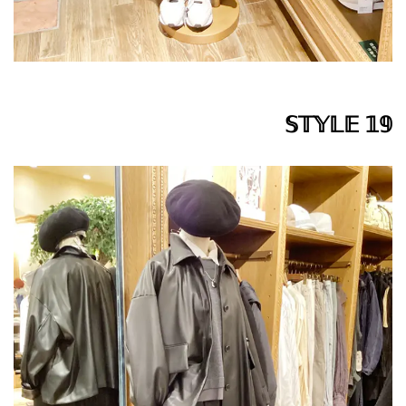
𝕊𝕋𝕐𝕃𝔼 𝟙𝟡