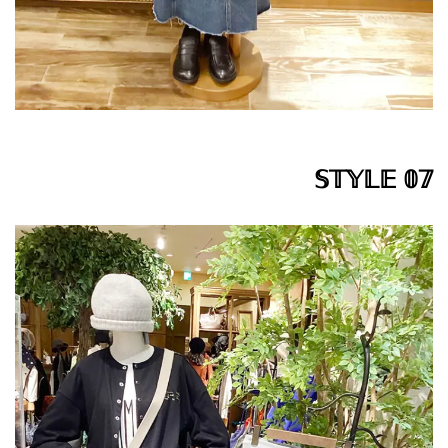
𝕊𝕋𝕐𝕃𝔼 𝟘𝟟