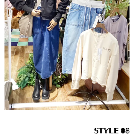
𝕊𝕋𝕐𝕃𝔼 𝟘𝟠