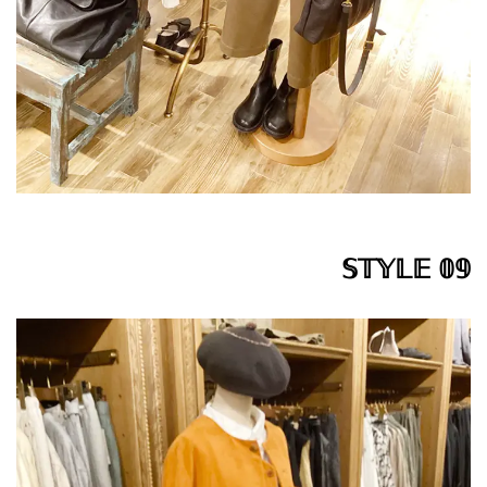
𝕊𝕋𝕐𝕃𝔼 𝟘𝟡