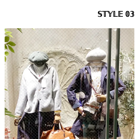
𝕊𝕋𝕐𝕃𝔼 𝟘𝟛