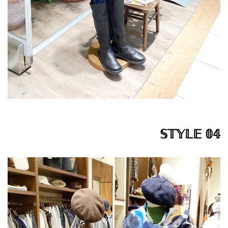
𝕊𝕋𝕐𝕃𝔼 𝟘𝟜