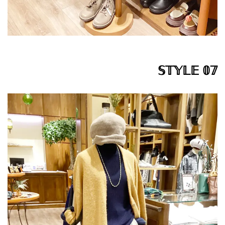
𝕊𝕋𝕐𝕃𝔼 𝟘𝟟