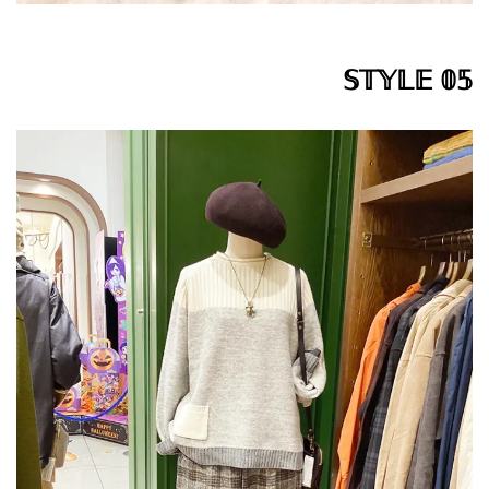
𝕊𝕋𝕐𝕃𝔼 𝟘𝟝