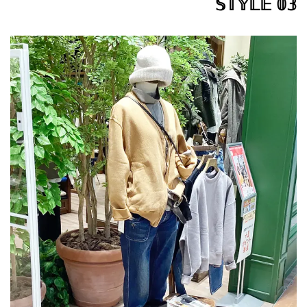
𝕊𝕋𝕐𝕃𝔼 𝟘𝟛