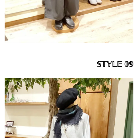
𝕊𝕋𝕐𝕃𝔼 𝟘𝟡