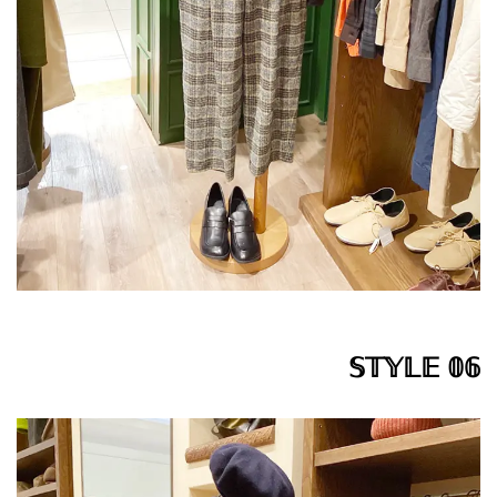
𝕊𝕋𝕐𝕃𝔼 𝟘𝟞