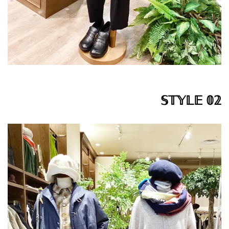
𝕊𝕋𝕐𝕃𝔼 𝟘𝟚