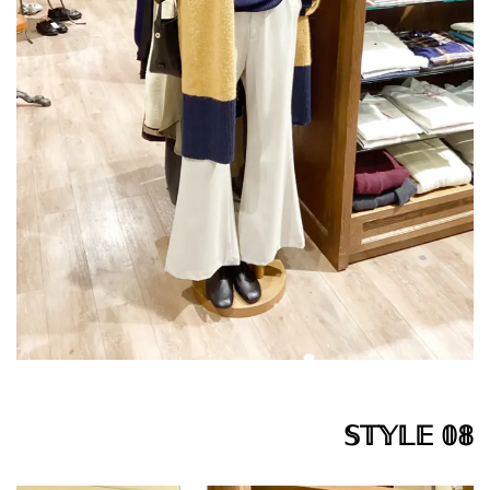
𝕊𝕋𝕐𝕃𝔼 𝟘𝟠