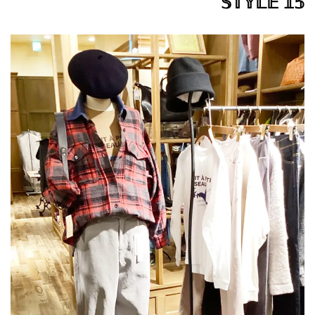
𝕊𝕋𝕐𝕃𝔼 𝟙𝟝