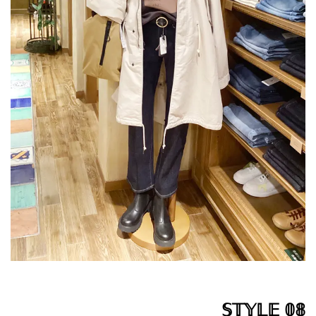
𝕊𝕋𝕐𝕃𝔼 𝟘𝟠