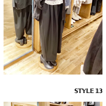
𝕊𝕋𝕐𝕃𝔼 𝟙𝟛