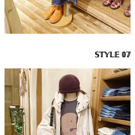
𝕊𝕋𝕐𝕃𝔼 𝟘𝟟