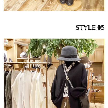
𝕊𝕋𝕐𝕃𝔼 𝟘𝟝