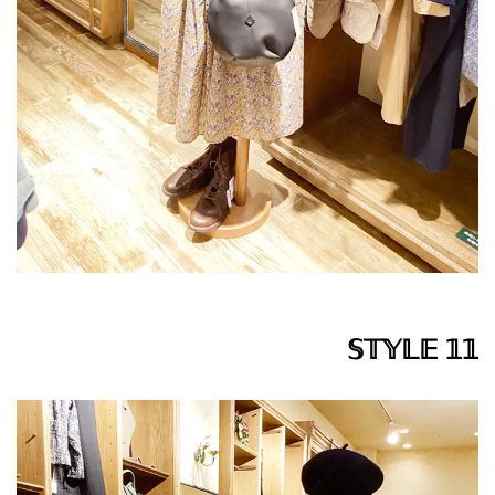
𝕊𝕋𝕐𝕃𝔼 𝟙𝟙