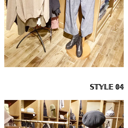
𝕊𝕋𝕐𝕃𝔼 𝟘𝟜