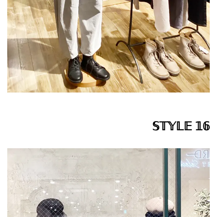
𝕊𝕋𝕐𝕃𝔼 𝟙𝟞