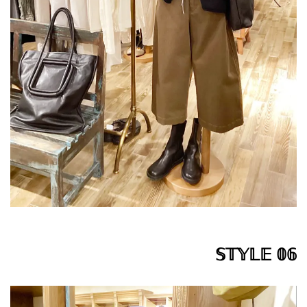
𝕊𝕋𝕐𝕃𝔼 𝟘𝟞