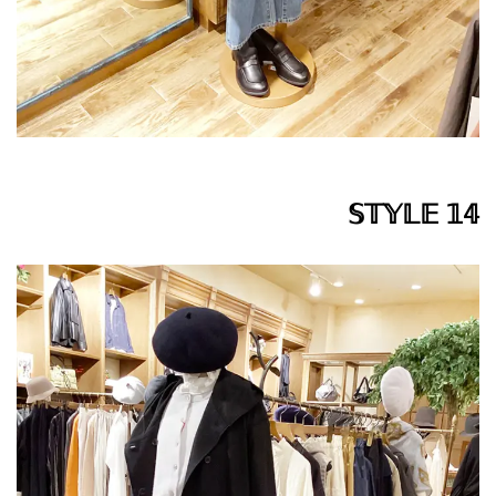
𝕊𝕋𝕐𝕃𝔼 𝟙𝟜