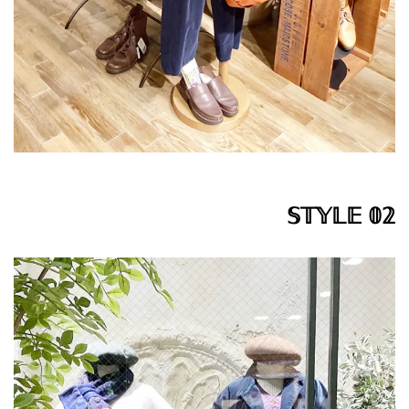
𝕊𝕋𝕐𝕃𝔼 𝟘𝟚