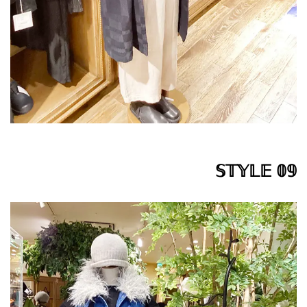
𝕊𝕋𝕐𝕃𝔼 𝟘𝟡