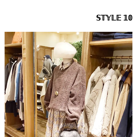
𝕊𝕋𝕐𝕃𝔼 𝟙𝟘