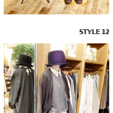
𝕊𝕋𝕐𝕃𝔼 𝟙𝟚