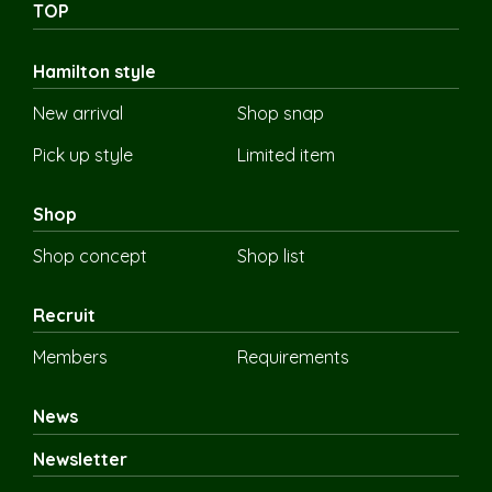
TOP
Hamilton style
New arrival
Shop snap
Pick up style
Limited item
Shop
Shop concept
Shop list
Recruit
Members
Requirements
News
Newsletter