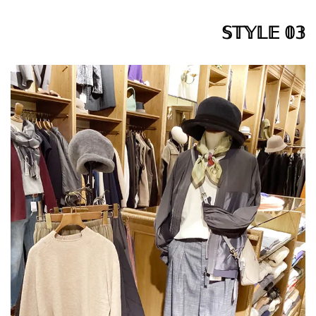
𝕊𝕋𝕐𝕃𝔼 𝟘𝟛