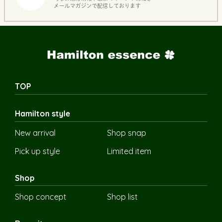
メールマガジンで配信しております
TOP
Hamilton style
New arrival
Shop snap
Pick up style
Limited item
Shop
Shop concept
Shop list