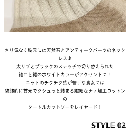
さり気なく胸元には天然石とアンティークパーツのネック
レス♪
太リブとブラックのステッチで切り替えられた
袖口と裾のホワイトカラーがアクセントに！
ニットのチクチク感が苦手な貴女には
装飾的に首元でクシュっと纏まる繊細なナノ加工コットン
の
タートルカットソーをレイヤード！
𝕊𝕋𝕐𝕃𝔼 𝟘𝟚