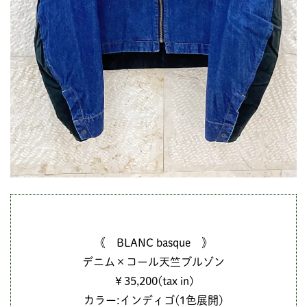
《 BLANC basque 》
デニム×コール天竺ブルゾン
￥35,200(tax in)
カラー:インディゴ(1色展開)