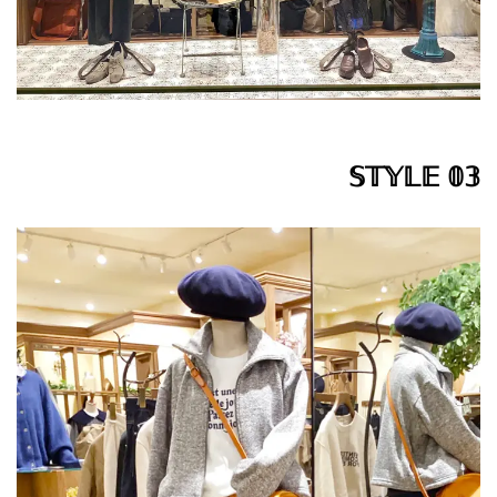
𝕊𝕋𝕐𝕃𝔼 𝟘𝟛