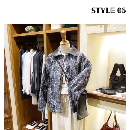
𝕊𝕋𝕐𝕃𝔼 𝟘𝟞