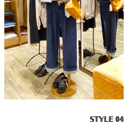
𝕊𝕋𝕐𝕃𝔼 𝟘𝟜