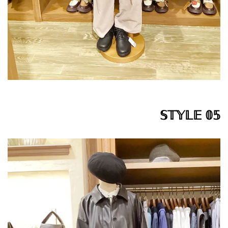
𝕊𝕋𝕐𝕃𝔼 𝟘𝟝