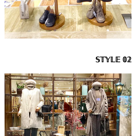
𝕊𝕋𝕐𝕃𝔼 𝟘𝟚