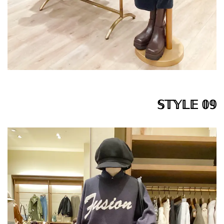
𝕊𝕋𝕐𝕃𝔼 𝟘𝟡