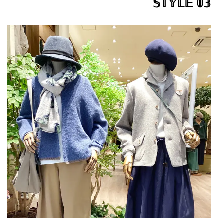
𝕊𝕋𝕐𝕃𝔼 𝟘𝟛