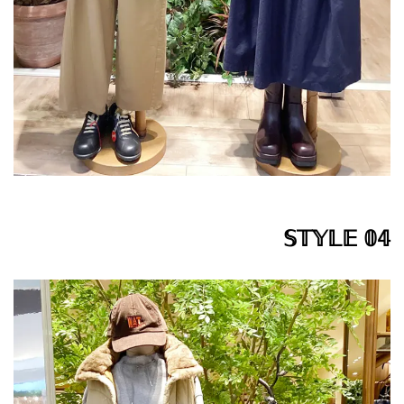
𝕊𝕋𝕐𝕃𝔼 𝟘𝟜