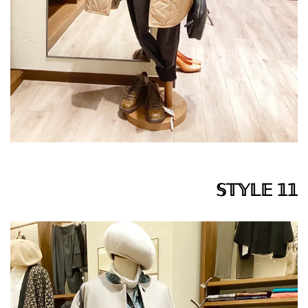
𝕊𝕋𝕐𝕃𝔼 𝟙𝟙