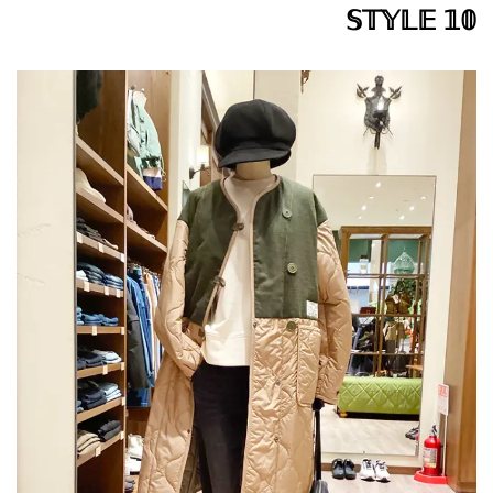
𝕊𝕋𝕐𝕃𝔼 𝟙𝟘