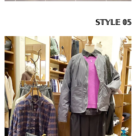
𝕊𝕋𝕐𝕃𝔼 𝟘𝟝