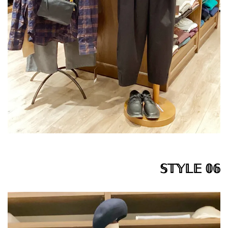
𝕊𝕋𝕐𝕃𝔼 𝟘𝟞