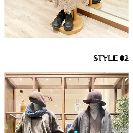
𝕊𝕋𝕐𝕃𝔼 𝟘𝟚