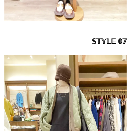
𝕊𝕋𝕐𝕃𝔼 𝟘𝟟