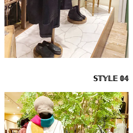
𝕊𝕋𝕐𝕃𝔼 𝟘𝟜