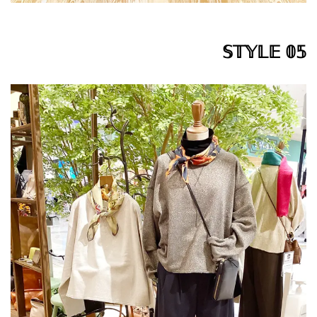
𝕊𝕋𝕐𝕃𝔼 𝟘𝟝