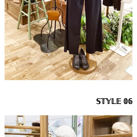
𝕊𝕋𝕐𝕃𝔼 𝟘𝟞