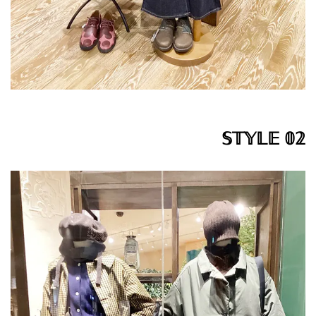
𝕊𝕋𝕐𝕃𝔼 𝟘𝟚