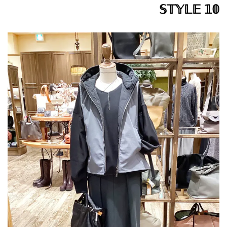
𝕊𝕋𝕐𝕃𝔼 𝟙𝟘