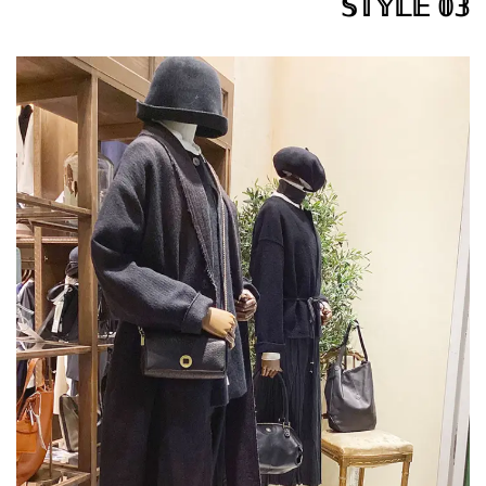
𝕊𝕋𝕐𝕃𝔼 𝟘𝟛