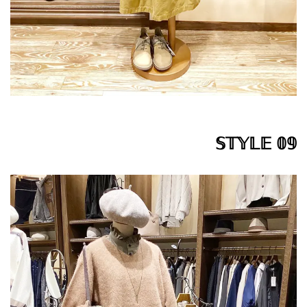
𝕊𝕋𝕐𝕃𝔼 𝟘𝟡