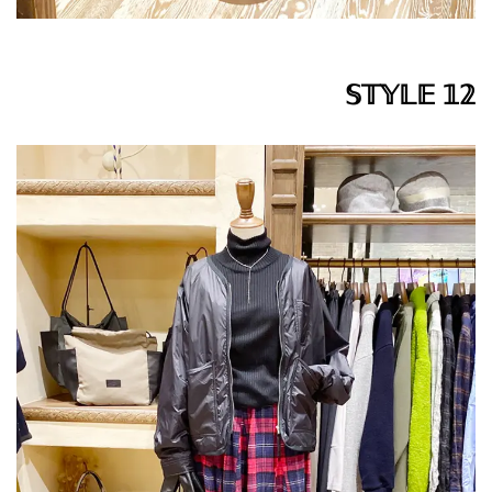
𝕊𝕋𝕐𝕃𝔼 𝟙𝟚