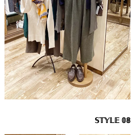
𝕊𝕋𝕐𝕃𝔼 𝟘𝟠