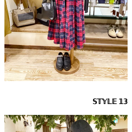
𝕊𝕋𝕐𝕃𝔼 𝟙𝟛