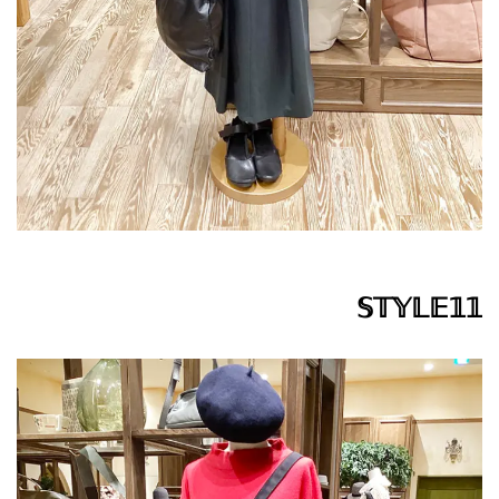
𝕊𝕋𝕐𝕃𝔼𝟙𝟙