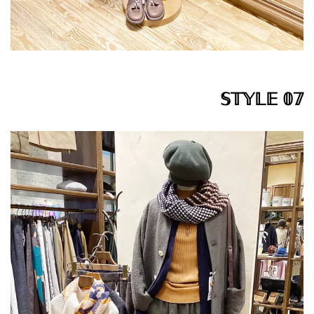
𝕊𝕋𝕐𝕃𝔼 𝟘𝟟