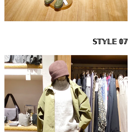
𝕊𝕋𝕐𝕃𝔼 𝟘𝟟