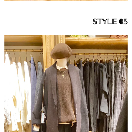
𝕊𝕋𝕐𝕃𝔼 𝟘𝟝