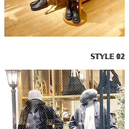
𝕊𝕋𝕐𝕃𝔼 𝟘𝟚