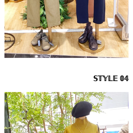
𝕊𝕋𝕐𝕃𝔼 𝟘𝟜