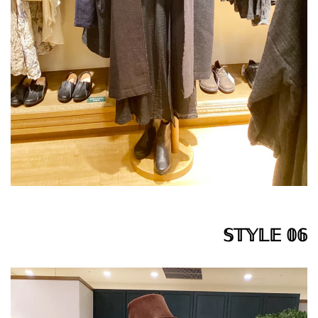
𝕊𝕋𝕐𝕃𝔼 𝟘𝟞