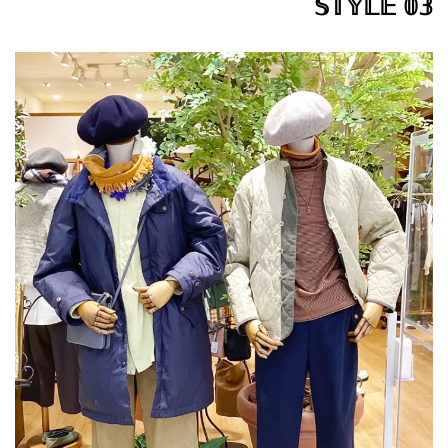
𝕊𝕋𝕐𝕃𝔼 𝟘𝟛