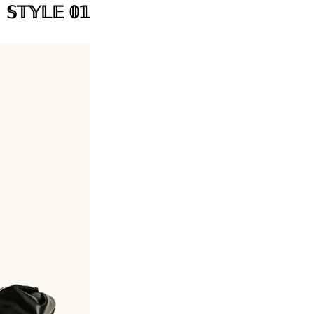
𝕊𝕋𝕐𝕃𝔼 𝟘𝟙