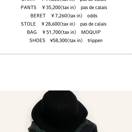
PANTS ￥35,200(tax in) pas de calais
BERET ￥7,260(tax in) odds
STOLE ￥28,600(tax in) pas de calais
BAG ￥51,700(tax in) MOQUIP
SHOES ¥58,300(tax in) trippen