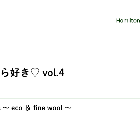
Hamilton
好き♡ vol.4
is ～ eco ＆ fine wool ～