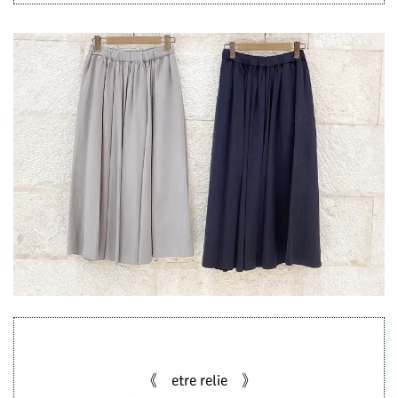
《 etre relie 》