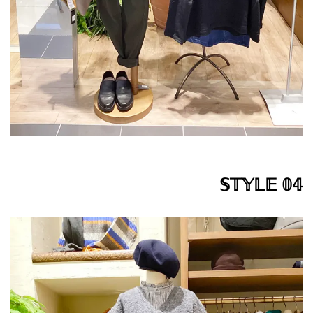
𝕊𝕋𝕐𝕃𝔼 𝟘𝟜