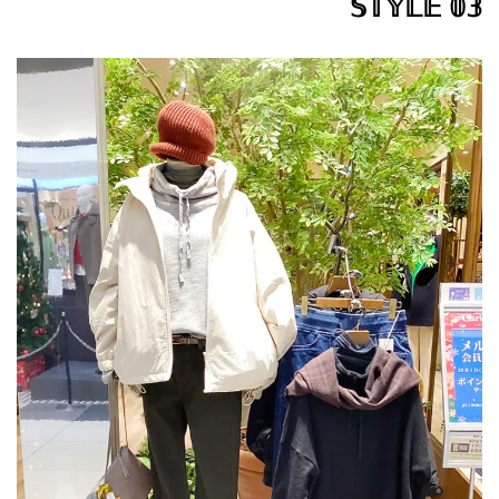
𝕊𝕋𝕐𝕃𝔼 𝟘𝟛