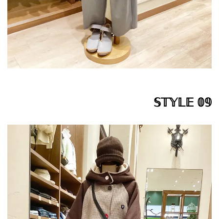
𝕊𝕋𝕐𝕃𝔼 𝟘𝟡