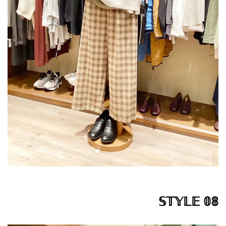
𝕊𝕋𝕐𝕃𝔼 𝟘𝟠