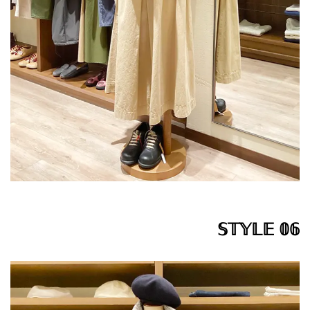
𝕊𝕋𝕐𝕃𝔼 𝟘𝟞