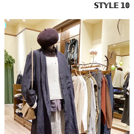
𝕊𝕋𝕐𝕃𝔼 𝟙𝟘