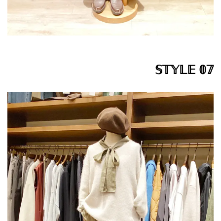
𝕊𝕋𝕐𝕃𝔼 𝟘𝟟