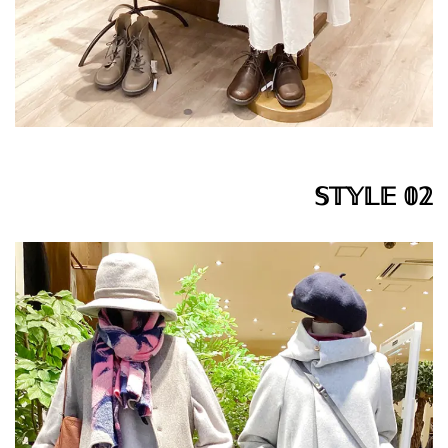
𝕊𝕋𝕐𝕃𝔼 𝟘𝟚