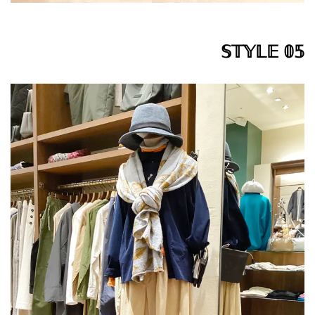
𝕊𝕋𝕐𝕃𝔼 𝟘𝟝