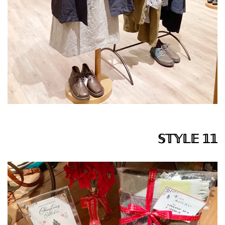
𝕊𝕋𝕐𝕃𝔼 𝟙𝟙