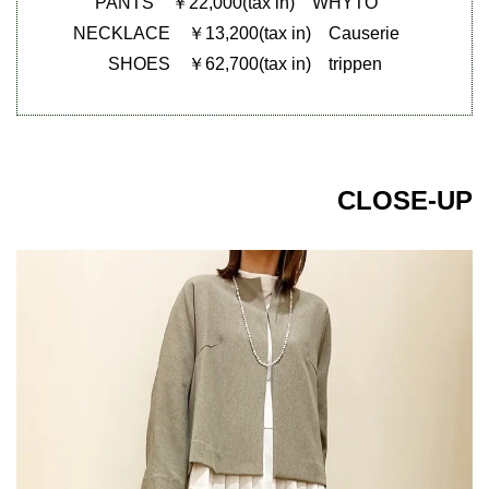
PANTS ￥22,000(tax in) WHYTO
NECKLACE ￥13,200(tax in) Causerie
SHOES ￥62,700(tax in) trippen
CLOSE-UP