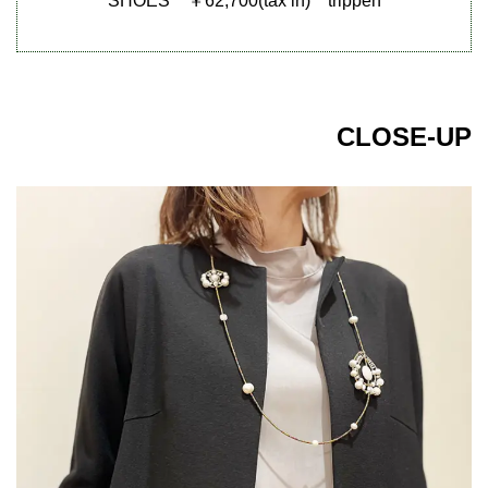
SHOES ￥62,700(tax in) trippen
CLOSE-UP