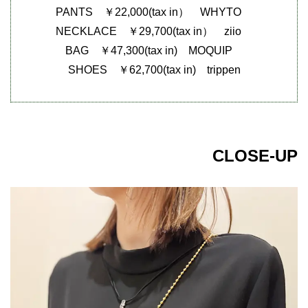
PANTS ￥22,000(tax in） WHYTO
NECKLACE ￥29,700(tax in） ziio
BAG ￥47,300(tax in) MOQUIP
SHOES ￥62,700(tax in) trippen
CLOSE-UP