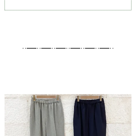
･･━━･･━━･･━━･･━━･･━━･･━━･･