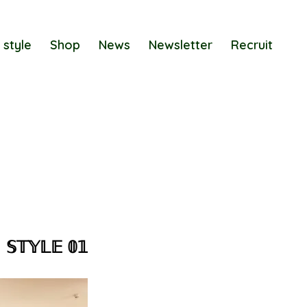
 style
Shop
News
Newsletter
Recruit
𝕊𝕋𝕐𝕃𝔼 𝟘𝟙