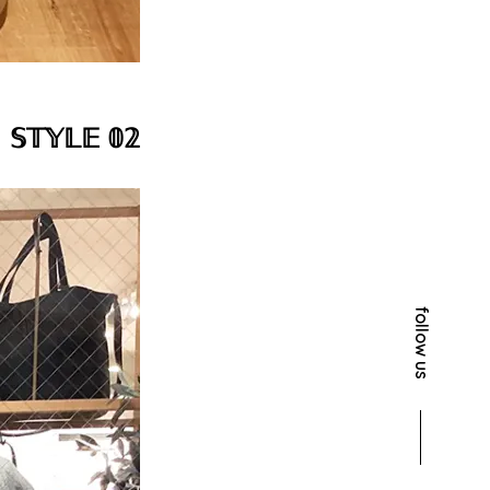
𝕊𝕋𝕐𝕃𝔼 𝟘𝟚
follow us