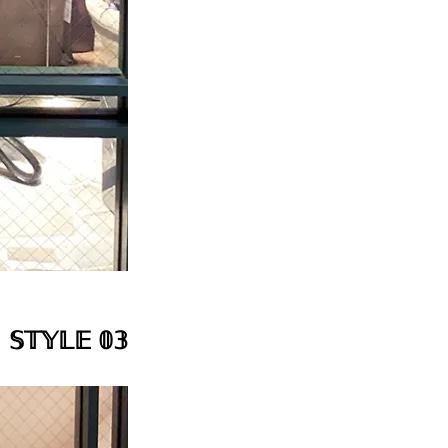
𝕊𝕋𝕐𝕃𝔼 𝟘𝟛