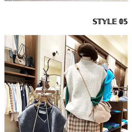
𝕊𝕋𝕐𝕃𝔼 𝟘𝟝