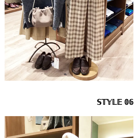
𝕊𝕋𝕐𝕃𝔼 𝟘𝟞