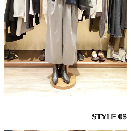
𝕊𝕋𝕐𝕃𝔼 𝟘𝟠