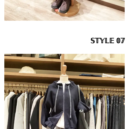
𝕊𝕋𝕐𝕃𝔼 𝟘𝟟