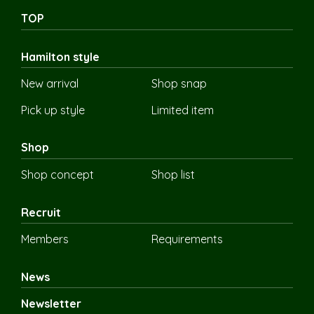
TOP
Hamilton style
New arrival
Shop snap
Pick up style
Limited item
Shop
Shop concept
Shop list
Recruit
Members
Requirements
News
Newsletter