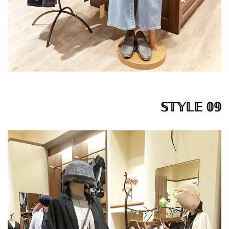
𝕊𝕋𝕐𝕃𝔼 𝟘𝟡