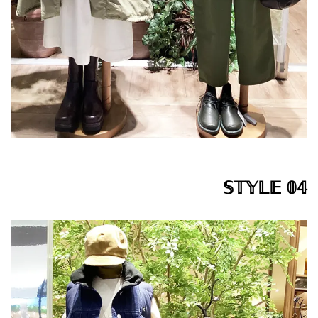
𝕊𝕋𝕐𝕃𝔼 𝟘𝟜