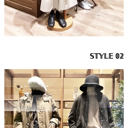
𝕊𝕋𝕐𝕃𝔼 𝟘𝟚