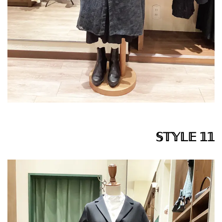
𝕊𝕋𝕐𝕃𝔼 𝟙𝟙