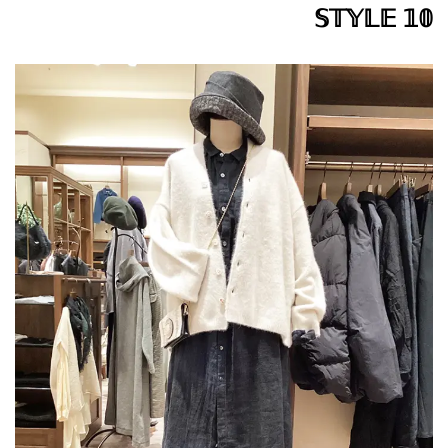
𝕊𝕋𝕐𝕃𝔼 𝟙𝟘