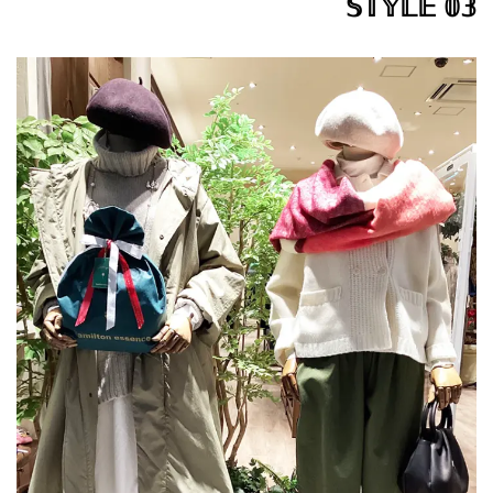
𝕊𝕋𝕐𝕃𝔼 𝟘𝟛