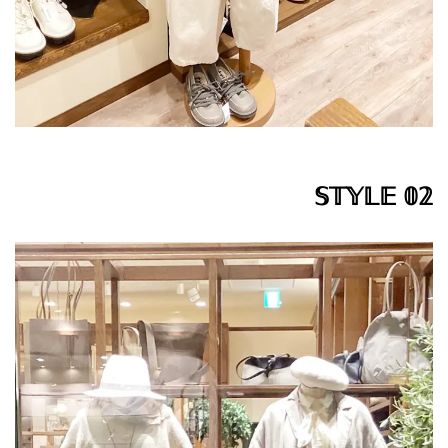
𝕊𝕋𝕐𝕃𝔼 𝟘𝟚