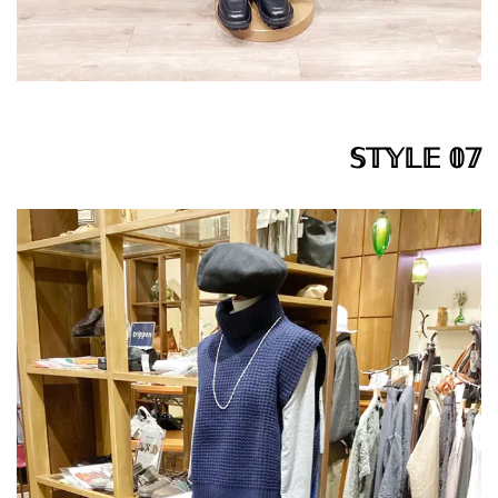
𝕊𝕋𝕐𝕃𝔼 𝟘𝟟