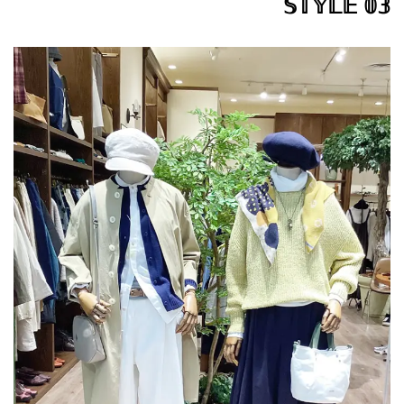
𝕊𝕋𝕐𝕃𝔼 𝟘𝟛