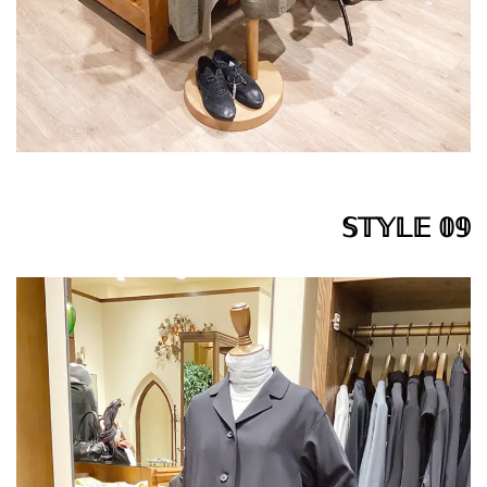
𝕊𝕋𝕐𝕃𝔼 𝟘𝟡