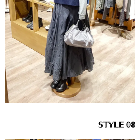
𝕊𝕋𝕐𝕃𝔼 𝟘𝟠