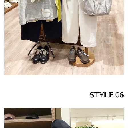
𝕊𝕋𝕐𝕃𝔼 𝟘𝟞