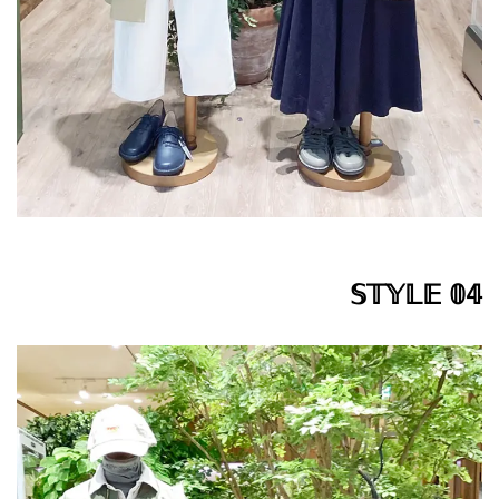
𝕊𝕋𝕐𝕃𝔼 𝟘𝟜