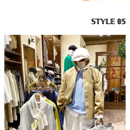
𝕊𝕋𝕐𝕃𝔼 𝟘𝟝