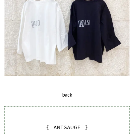
back
《 ANTGAUGE 》