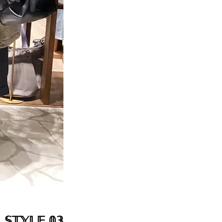
𝕊𝕋𝕐𝕃𝔼 𝟘𝟛