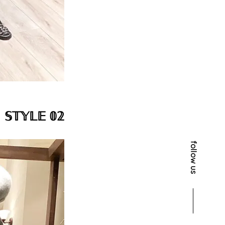
𝕊𝕋𝕐𝕃𝔼 𝟘𝟚
follow us