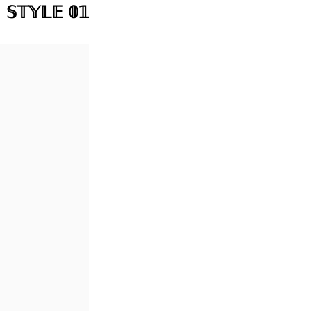
𝕊𝕋𝕐𝕃𝔼 𝟘𝟙