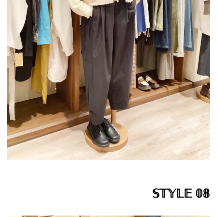
𝕊𝕋𝕐𝕃𝔼 𝟘𝟠