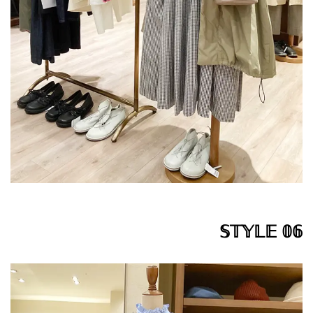
𝕊𝕋𝕐𝕃𝔼 𝟘𝟞