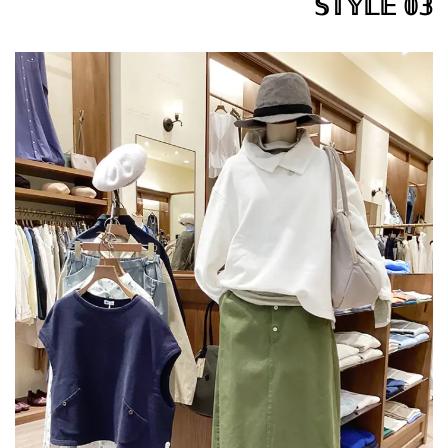
𝕊𝕋𝕐𝕃𝔼 𝟘𝟛