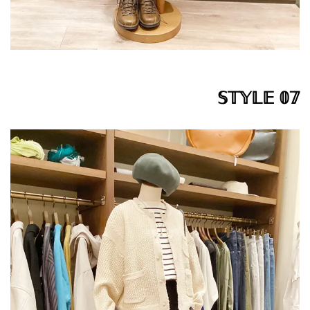
𝕊𝕋𝕐𝕃𝔼 𝟘𝟟