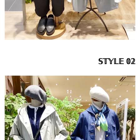
𝕊𝕋𝕐𝕃𝔼 𝟘𝟚