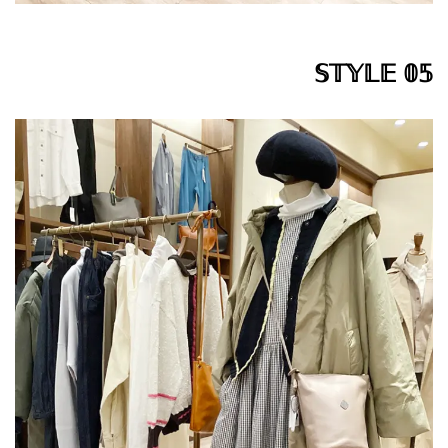
𝕊𝕋𝕐𝕃𝔼 𝟘𝟝