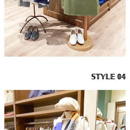
𝕊𝕋𝕐𝕃𝔼 𝟘𝟜