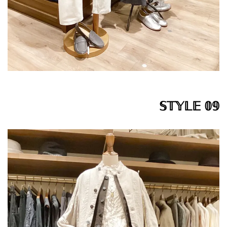
𝕊𝕋𝕐𝕃𝔼 𝟘𝟡